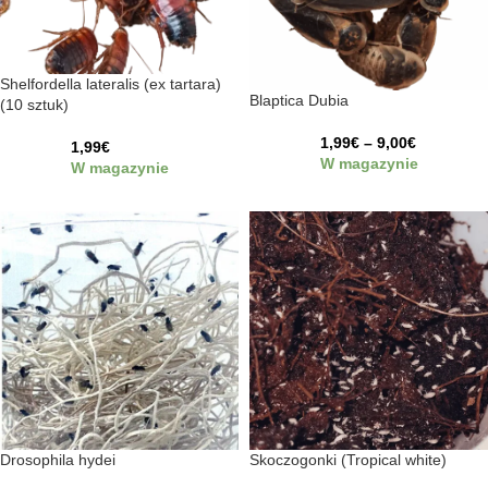
Shelfordella lateralis (ex tartara)
Blaptica Dubia
(10 sztuk)
1,99
€
–
9,00
€
1,99
€
W magazynie
W magazynie
Drosophila hydei
Skoczogonki (Tropical white)