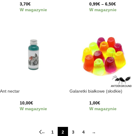
3,70
€
0,99
€
–
6,50
€
W magazynie
W magazynie
Ant nectar
Galaretki białkowe (słodkie)
10,00
€
1,00
€
W magazynie
W magazynie
←
1
2
3
4
→