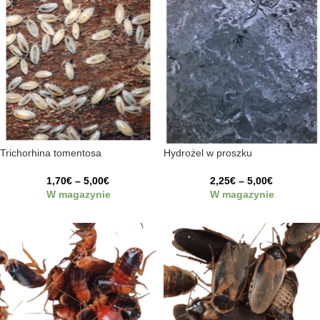
Trichorhina tomentosa
Hydrożel w proszku
1,70
€
–
5,00
€
2,25
€
–
5,00
€
W magazynie
W magazynie