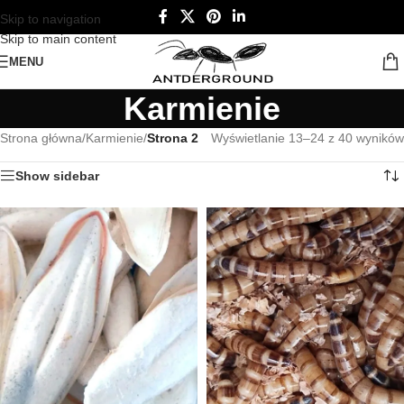
Skip to navigation
Skip to main content
MENU
Karmienie
Strona główna
/
Karmienie
/
Strona 2
Wyświetlanie 13–24 z 40 wyników
Show sidebar