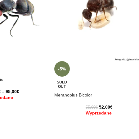
-5%
is
SOLD
OUT
€
–
95,00
€
Meranoplus Bicolor
edane
52,00
€
55,00
€
Wyprzedane