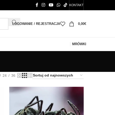
KONTAKT
LOGOWANIE / REJESTRACJA
0,00
€
MRÓWKI
24
36