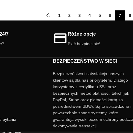
←
1
2
3
4
5
6
7
8
24/7
Różne opcje
ie?
Płać bezpiecznie!
BEZPIECZEŃSTWO W SIECI
Bezpieczeństwo i satysfakcja naszych
klientów są dla nas priorytetem. Dlatego
korzystamy z certyfikatu SSL oraz
bezpiecznych metod płatności, takich jak
PayPal, Stripe oraz płatności kartą za
pośrednictwem BBVA. Są to sprawdzone i
powszechnie znane systemy, które
e pytania
gwarantują wysoki poziom ochrony podcz
dokonywania transakcji.
a od umowy