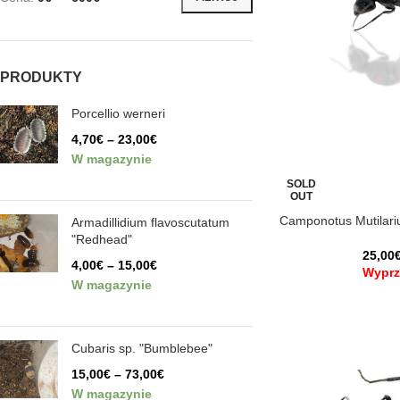
PRODUKTY
Porcellio werneri
4,70
€
–
23,00
€
W magazynie
SOLD
OUT
Camponotus Mutilari
Armadillidium flavoscutatum
"Redhead"
25,00
4,00
€
–
15,00
€
Wyprz
W magazynie
Cubaris sp. "Bumblebee"
15,00
€
–
73,00
€
W magazynie