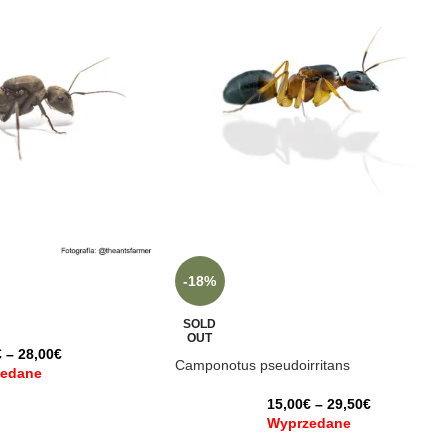
-18%
SOLD
OUT
€
–
28,00
€
Camponotus pseudoirritans
edane
15,00
€
–
29,50
€
Wyprzedane