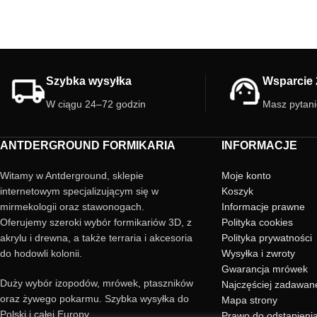
Szybka wysyłka
Wsparcie 
W ciągu 24–72 godzin
Masz pytan
ANTDERGROUND FORMIKARIA
INFORMACJE
Witamy w Antderground, sklepie
Moje konto
internetowym specjalizującym się w
Koszyk
mirmekologii oraz stawonogach.
Informacje prawne
Oferujemy szeroki wybór formikariów 3D, z
Polityka cookies
akrylu i drewna, a także terraria i akcesoria
Polityka prywatności
do hodowli kolonii.
Wysyłka i zwroty
Gwarancja mrówek
Duży wybór izopodów, mrówek, ptaszników
Najczęściej zadawan
oraz żywego pokarmu. Szybka wysyłka do
Mapa strony
Polski i całej Europy.
Prawo do odstąpieni