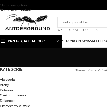
Skip to navigation
Skip to main content
WYBIERZ KATEGORIĘ
STRONA GŁÓWNA
SKLEP
PRO
PRZEGLĄDAJ KATEGORIE
KATEGORIE
Strona główna
/
Mrówk
Akcesoria
Areny
Botanika
Części zamienne
Dekoracje
Ekosystemy w szkle