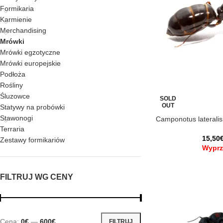
Formikaria
Karmienie
Merchandising
Mrówki
Mrówki egzotyczne
Mrówki europejskie
Podłoża
Rośliny
Śluzowce
SOLD
OUT
Statywy na probówki
Stawonogi
Camponotus lateralis
Terraria
15,50
Zestawy formikariów
Wyprz
FILTRUJ WG CENY
Cena:
0€
—
600€
FILTRUJ