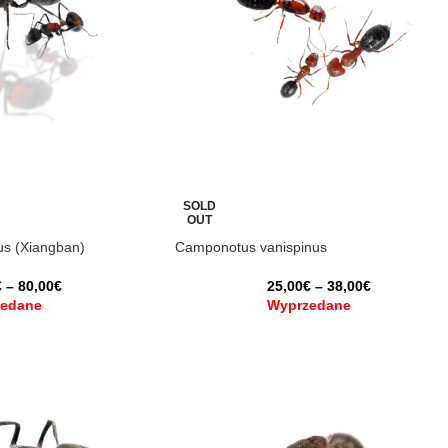
SOLD
OUT
us (Xiangban)
Camponotus vanispinus
€
–
80,00
€
25,00
€
–
38,00
€
edane
Wyprzedane