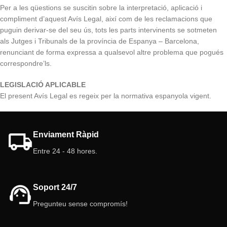
Per a les qüestions se suscitin sobre la interpretació, aplicació i
compliment d’aquest Avís Legal, així com de les reclamacions que
puguin derivar-se del seu ús, tots les parts intervinents se sotmeten
als Jutges i Tribunals de la província de Espanya – Barcelona,
renunciant de forma expressa a qualsevol altre problema que pogués
correspondre’ls.
LEGISLACIÓ APLICABLE
El present Avís Legal es regeix per la normativa espanyola vigent.
Enviament Ràpid
Entre 24 - 48 hores.
Soport 24/7
Pregunteu sense compromís!