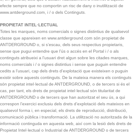
efecte sempre que no comportin un risc de dany o inutilització de
www.antderground.com, i / o dels Continguts.
PROPIETAT INTEL·LECTUAL
Totes les marques, noms comercials o signes distintius de qualsevol
classe que apareixen en www.antderground.com són propietat de
ANTDERGROUND o, si s’escau, dels seus respectius propietaris,
sense que pugui entendre que l’ús o accés en el Portal i / o als
continguts atribueixi a l’usuari dret algun sobre les citades marques,
noms comercials i / o signes distintius i sense que puguin entendre
cedits a l’usuari, cap dels drets d’explotació que existeixen o puguin
existir sobre aquests continguts. De la mateixa manera els continguts
són propietat intel·lectual de ANTDERGROUND, o de tercers si és el
cas, per tant, els drets de propietat intel·lectual són titularitat de
ANTDERGROUND o de tercers que han autoritzat el seu ús, a qui
correspon l’exercici exclusiu dels drets d’explotació dels mateixos en
qualsevol forma i, en especial, els drets de reproducció, distribució,
comunicació pública i transformació. La utilització no autoritzada de la
informació continguda en aquesta web, així com la lesió dels drets de
Propietat Intel·lectual o Industrial de ANTDERGROUND o de tercers