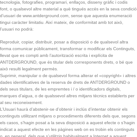
tecnologia, fotografies, programari, enllaços, disseny gràfic i codis
font, o qualsevol altre material a què tingués accés en la seva condició
d’usuari de www.antderground.com, sense que aquesta enumeració
tingui caràcter limitatiu. Així mateix, de conformitat amb tot això,
l’usuari no podrà:
Reproduir, copiar, distribuir, posar a disposició o de qualsevol altra
forma comunicar públicament, transformar o modificar els Continguts,
llevat que es compti amb l’autorització escrita i explícita de
ANTDERGROUND, que és titular dels corresponents drets, o bé que
això resulti legalment permès.
Suprimir, manipular o de qualsevol forma alterar el «copyright» i altres
dades identificatives de la reserva de drets de ANTDERGROUND o
dels seus titulars, de les empremtes i / o identificadors digitals,
marques d’aigua, o de qualssevol altres mitjans tècnics establerts per
al seu reconeixement.
L’Usuari haurà d’abstenir-se d’obtenir i inclús d’intentar obtenir els
continguts utilitzant mitjans o procediments diferents dels que, segons
els casos, s’hagin posat a la seva disposició a aquest efecte o s’hagin
indicat a aquest efecte en les pàgines web on es trobin els continguts
o, en general, dels que s’utilitzin habitualment a Internet a aquest