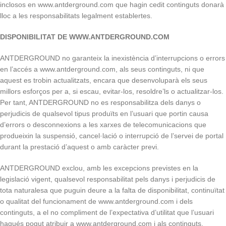
inclosos en www.antderground.com que hagin cedit continguts donarà
lloc a les responsabilitats legalment establertes.
DISPONIBILITAT DE WWW.ANTDERGROUND.COM
ANTDERGROUND no garanteix la inexistència d’interrupcions o errors
en l’accés a www.antderground.com, als seus continguts, ni que
aquest es trobin actualitzats, encara que desenvoluparà els seus
millors esforços per a, si escau, evitar-los, resoldre’ls o actualitzar-los.
Per tant, ANTDERGROUND no es responsabilitza dels danys o
perjudicis de qualsevol tipus produïts en l’usuari que portin causa
d’errors o desconnexions a les xarxes de telecomunicacions que
produeixin la suspensió, cancel·lació o interrupció de l’servei de portal
durant la prestació d’aquest o amb caràcter previ.
ANTDERGROUND exclou, amb les excepcions previstes en la
legislació vigent, qualsevol responsabilitat pels danys i perjudicis de
tota naturalesa que puguin deure a la falta de disponibilitat, continuïtat
o qualitat del funcionament de www.antderground.com i dels
continguts, a el no compliment de l’expectativa d’utilitat que l’usuari
hagués pogut atribuir a www.antderground.com i als continguts.