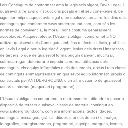
i els Continguts de conformitat amb la legislació vigent, l’avís Legal, i
qualsevol altre avís o instruccions posats en el seu coneixement, bé
sigui per mitjà d’aquest avís legal o en qualsevol un altre lloc dins dels
continguts que conformen www.antderground.com, com són les
normes de convivència, la moral i bons costums generalment
acceptades. A aquest efecte, l’Usuari s’obliga i compromet a NO
utilitzar qualsevol dels Continguts amb fins o efectes il·lícits, prohibits
en l’avís Legal o per la legislació vigent, lesius dels drets i interessos
de tercers, o que de qualsevol forma puguin danyar , inutilitzar,
sobrecarregar, deteriorar o impedir la normal utilització dels
continguts, els equips informàtics o els documents, arxius i tota classe
de continguts emmagatzemats en qualsevol equip informàtic propis o
contractats per ANTDERGROUND, d’un altre usuari o de qualsevol
usuari d’Internet (maquinari i programari).
L’Usuari s’obliga i es compromet a no transmetre, difondre o posar a
disposició de tercers qualsevol classe de material contingut en
www.antderground.com, com ara informacions, textos, dades,
continguts, missatges, gràfics, dibuixos, arxius de so i / o imatge,
fotografies, enregistraments, programari, logotips, marques, icones,