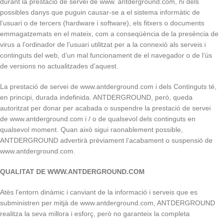
durant la prestació de servei de www. antderground.com, ni dels
possibles danys que puguin causar-se a el sistema informàtic de
l’usuari o de tercers (hardware i software), els fitxers o documents
emmagatzemats en el mateix, com a conseqüència de la presència de
virus a l’ordinador de l’usuari utilitzat per a la connexió als serveis i
continguts del web, d’un mal funcionament de el navegador o de l’ús
de versions no actualitzades d’aquest.
La prestació de servei de www.antderground.com i dels Continguts té,
en principi, durada indefinida. ANTDERGROUND, però, queda
autoritzat per donar per acabada o suspendre la prestació de servei
de www.antderground.com i / o de qualsevol dels continguts en
qualsevol moment. Quan això sigui raonablement possible,
ANTDERGROUND advertirà prèviament l’acabament o suspensió de
www.antderground.com.
QUALITAT DE WWW.ANTDERGROUND.COM
Atès l’entorn dinàmic i canviant de la informació i serveis que es
subministren per mitjà de www.antderground.com, ANTDERGROUND
realitza la seva millora i esforç, però no garanteix la completa