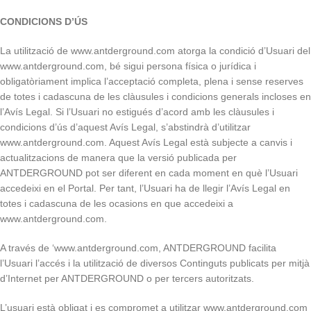
CONDICIONS D’ÚS
La utilització de www.antderground.com atorga la condició d’Usuari del
www.antderground.com, bé sigui persona física o jurídica i
obligatòriament implica l’acceptació completa, plena i sense reserves
de totes i cadascuna de les clàusules i condicions generals incloses en
l’Avís Legal. Si l’Usuari no estigués d’acord amb les clàusules i
condicions d’ús d’aquest Avís Legal, s’abstindrà d’utilitzar
www.antderground.com. Aquest Avís Legal està subjecte a canvis i
actualitzacions de manera que la versió publicada per
ANTDERGROUND pot ser diferent en cada moment en què l’Usuari
accedeixi en el Portal. Per tant, l’Usuari ha de llegir l’Avís Legal en
totes i cadascuna de les ocasions en que accedeixi a
www.antderground.com.
A través de ‘www.antderground.com, ANTDERGROUND facilita
l’Usuari l’accés i la utilització de diversos Continguts publicats per mitjà
d’Internet per ANTDERGROUND o per tercers autoritzats.
L’usuari està obligat i es compromet a utilitzar www.antderground.com