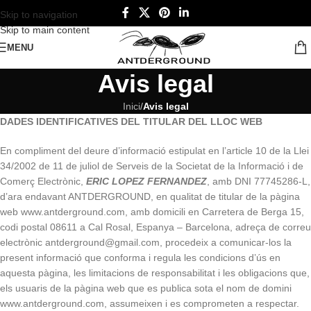
Skip to navigation
Skip to main content
MENU
Avis legal
Inici
/
Avis legal
DADES IDENTIFICATIVES DEL TITULAR DEL LLOC WEB
En compliment del deure d’informació estipulat en l’article 10 de la Llei
34/2002 de 11 de juliol de Serveis de la Societat de la Informació i de
Comerç Electrònic,
ERIC LOPEZ FERNANDEZ
, amb DNI 77745286-L,
d’ara endavant ANTDERGROUND, en qualitat de titular de la pàgina
web www.antderground.com, amb domicili en Carretera de Berga 15,
codi postal 08611 a Cal Rosal, Espanya – Barcelona, adreça de correu
electrònic antderground@gmail.com, procedeix a comunicar-los la
present informació que conforma i regula les condicions d’ús en
aquesta pàgina, les limitacions de responsabilitat i les obligacions que,
els usuaris de la pàgina web que es publica sota el nom de domini
www.antderground.com, assumeixen i es comprometen a respectar.