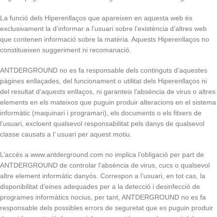
La funció dels Hiperenllaços que apareixen en aquesta web és
exclusivament la d’informar a l’usuari sobre l’existència d’altres web
que contenen informació sobre la matèria. Aquests Hiperenllaços no
constitueixen suggeriment ni recomanació.
ANTDERGROUND no es fa responsable dels continguts d’aquestes
pàgines enllaçades, del funcionament o utilitat dels Hiperenllaços ni
del resultat d’aquests enllaços, ni garanteix l’absència de virus o altres
elements en els mateixos que puguin produir alteracions en el sistema
informàtic (maquinari i programari), els documents o els fitxers de
l’usuari, excloent qualsevol responsabilitat pels danys de qualsevol
classe causats a l’ usuari per aquest motiu.
L’accés a www.antderground.com no implica l’obligació per part de
ANTDERGROUND de controlar l’absència de virus, cucs o qualsevol
altre element informàtic danyós. Correspon a l’usuari, en tot cas, la
disponibilitat d’eines adequades per a la detecció i desinfecció de
programes informàtics nocius, per tant, ANTDERGROUND no es fa
responsable dels possibles errors de seguretat que es puguin produir