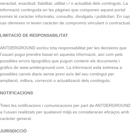
veracitat, exactitud, fiabilitat, utilitat i / o actualitat dels continguts. La
informació continguda en les pàgines que componen aquest portal
només té caràcter informatiu, consultiu, divulgatiu i publicitari. En cap
cas ofereixen ni tenen caràcter de compromís vinculant o contractual.
LIMITACIÓ DE RESPONSABILITAT
ANTDERGROUND exclou tota responsabilitat per les decisions que
l’usuari pugui prendre basat en aquesta informació, així com pels
possibles errors tipogràfics que puguin contenir els documents i
gràfics de www.antderground.com. La informació està sotmesa a
possibles canvis diaris sense previ avís del seu contingut per
ampliació, millora, correcció o actualització dels continguts.
NOTIFICACIONS
Totes les notificacions i comunicacions per part de ANTDERGROUND
a l’usuari realitzats per qualsevol mitjà es consideraran eficaços amb
caràcter general.
JURISDICCIÓ