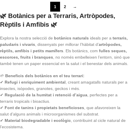
1
2
→
🌿 Botànics per a Terraris, Artròpodes,
Rèptils i Amfibis 🌿
Explora la nostra selecció de
botànics naturals
ideals per a
terraris,
paludaris i vivaris
, dissenyats per millorar l’hàbitat d’
artròpodes,
rèptils, amfibis i petits mamífers
. Els botànics, com
fulles seques,
escorces, fruits i branques
, no només embelleixen l’entorn, sinó que
també tenen un paper essencial en la salut i el benestar dels animals.
🌱
Beneficis dels botànics en el teu terrari:
✔
Refugi i enriquiment ambiental
, creant amagatalls naturals per a
insectes, isòpodes, granotes, geckos i més.
✔
Regulació de la humitat i retenció d’aigua
, perfectes per a
terraris tropicals i bioactius.
✔
Font de tanins i propietats beneficioses
, que afavoreixen la
salut d’alguns animals i microorganismes del substrat.
✔
Material biodegradable i ecològic
, contribuint al cicle natural de
l’ecosistema.