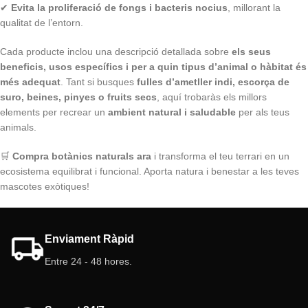
✔
Evita la proliferació de fongs i bacteris nocius
, millorant la
qualitat de l’entorn.
Cada producte inclou una descripció detallada sobre
els seus
beneficis, usos específics i per a quin tipus d’animal o hàbitat és
més adequat
. Tant si busques
fulles d’ametller indi, escorça de
suro, beines, pinyes o fruits secs
, aquí trobaràs els millors
elements per recrear un
ambient natural i saludable
per als teus
animals.
🛒
Compra botànics naturals ara
i transforma el teu terrari en un
ecosistema equilibrat i funcional. Aporta natura i benestar a les teves
mascotes exòtiques!
Enviament Ràpid
Entre 24 - 48 hores.