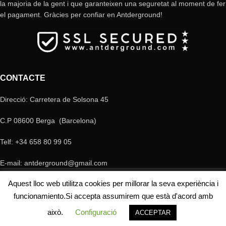
la majoria de la gent i que garanteixen una seguretat al moment de fer
el pagament. Gràcies per confiar en Antderground!
CONTACTE
Direcció: Carretera de Solsona 45
C.P 08600 Berga (Barcelona)
Telf: +34 658 80 99 05
E-mail: antderground@gmail.com
© Copyright Antderground 2017- 2024 ---> Nucli zoologic: 9015-1457203/2021
Aquest lloc web utilitza cookies per millorar la seva experiència i
funcionamiento.Si accepta assumirem que està d'acord amb
això.
Configuració
ACCEPTAR
Botiga
Filtres
El meu compte
Carro
Contacte