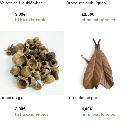
Vaines de Liquidámbar
Branques amb líquen
3,00
€
12,50
€
hi ha existències
hi ha existències
Tapes de gla
Fulles de nespre
2,00
€
4,00
€
hi ha existències
hi ha existències