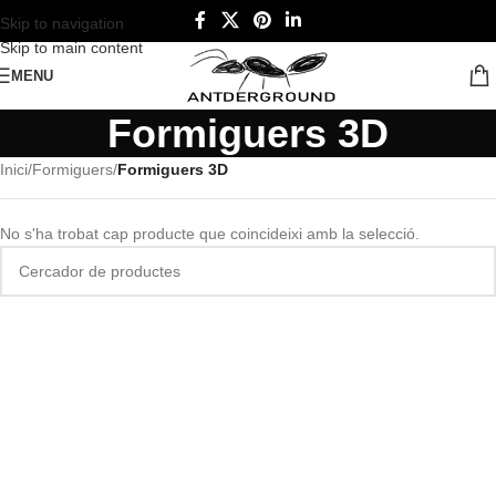
Skip to navigation
Skip to main content
MENU
Formiguers 3D
Inici
/
Formiguers
/
Formiguers 3D
No s'ha trobat cap producte que coincideixi amb la selecció.