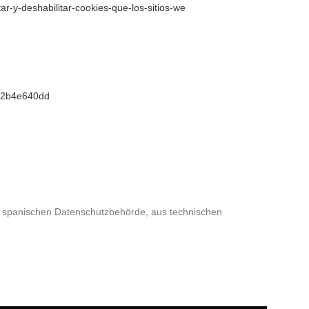
tar-y-deshabilitar-cookies-que-los-sitios-we
582b4e640dd
 spanischen Datenschutzbehörde, aus technischen