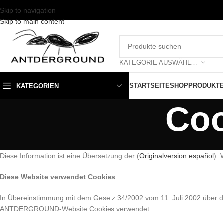
Skip to navigation
Skip to main content
KATEGORIE AUSWÄHLEN
STARTSEITE
SHOP
PRODUKT
KATEGORIEN
Coo
Diese Information ist eine Übersetzung der (
Originalversion español
).
Diese Website verwendet Cookies
In Übereinstimmung mit dem Gesetz 34/2002 vom 11. Juli 2002 über die
ANTDERGROUND-Website Cookies verwendet.