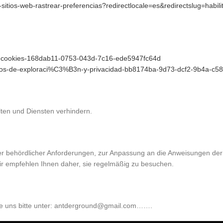
es-sitios-web-rastrear-preferencias?redirectlocale=es&redirectslug=habili
rar-cookies-168dab11-0753-043d-7c16-ede5947fc64d
-datos-de-exploraci%C3%B3n-y-privacidad-bb8174ba-9d73-dcf2-9b4a-c
ten und Diensten verhindern.
 behördlicher Anforderungen, zur Anpassung an die Anweisungen der
ir empfehlen Ihnen daher, sie regelmäßig zu besuchen.
ie uns bitte unter: antderground@gmail.com…….