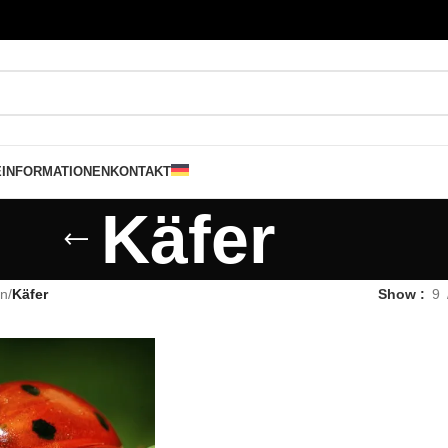
E
INFORMATIONEN
KONTAKT
Käfer
en
/
Käfer
Show
9