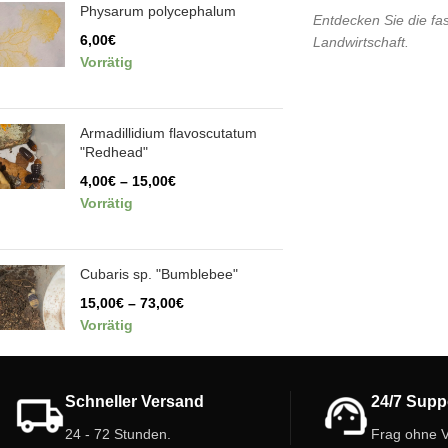
Physarum polycephalum
Entdecken Sie die fa
6,00
€
Landwirtschaft.
Vorrätig
Armadillidium flavoscutatum
"Redhead"
4,00
€
–
15,00
€
Vorrätig
Cubaris sp. "Bumblebee"
15,00
€
–
73,00
€
Vorrätig
Schneller Versand
24/7 Supp
24 - 72 Stunden.
Frag ohne V