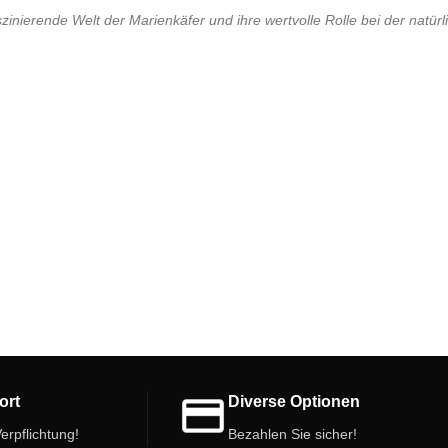
szinierende Welt der Marienkäfer und ihre wertvolle Rolle bei der nat
ort
Diverse Optionen
erpflichtung!
Bezahlen Sie sicher!