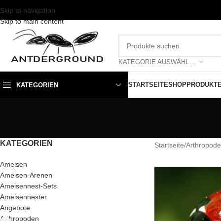
Skip to navigation
Skip to main content
KATEGORIE AUSWÄHLEN
STARTSEITE
SHOP
PRODUKT
KATEGORIEN
KATEGORIEN
Startseite
/
Arthropod
Ameisen
Ameisen-Arenen
Ameisennest-Sets
Ameisennester
Angebote
Arthropoden