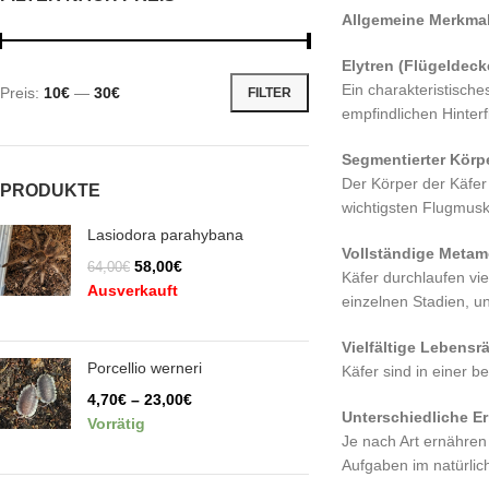
Allgemeine Merkmal
Elytren (Flügeldeck
Ein charakteristische
Preis:
10€
—
30€
FILTER
empfindlichen Hinterf
Segmentierter Körp
Der Körper der Käfer 
PRODUKTE
wichtigsten Flugmusk
Lasiodora parahybana
Vollständige Meta
58,00
€
64,00
€
Käfer durchlaufen vi
Ausverkauft
einzelnen Stadien, u
Vielfältige Lebensr
Porcellio werneri
Käfer sind in einer 
4,70
€
–
23,00
€
Unterschiedliche E
Vorrätig
Je nach Art ernähren
Aufgaben im natürli