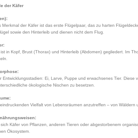
e der Käfer
en):
s Merkmal der Käfer ist das erste Flügelpaar, das zu harten Flügeldecke
lügel sowie den Hinterleib und dienen nicht dem Flug.
er:
ist in Kopf, Brust (Thorax) und Hinterleib (Abdomen) gegliedert. Im Tho
eln.
morphose:
er Entwicklungsstadien: Ei, Larve, Puppe und erwachsenes Tier. Diese
nterschiedliche ökologische Nischen zu besetzen.
äume:
beeindruckenden Vielfalt von Lebensräumen anzutreffen – von Wäldern
rnährungsweisen:
 sich Käfer von Pflanzen, anderen Tieren oder abgestorbenem organi
chen Ökosystem.