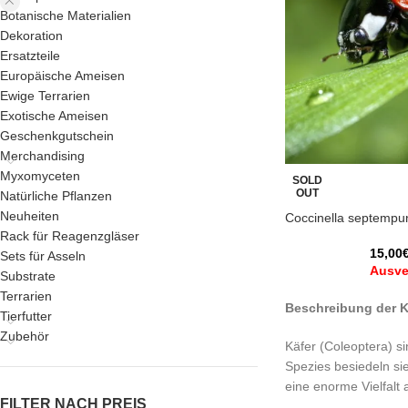
Botanische Materialien
Dekoration
Ersatzteile
Europäische Ameisen
Ewige Terrarien
Exotische Ameisen
Geschenkgutschein
Merchandising
Myxomyceten
SOLD
OUT
Natürliche Pflanzen
Neuheiten
Coccinella septempu
Rack für Reagenzgläser
15,00
Sets für Asseln
Ausve
Substrate
Terrarien
Beschreibung der K
Tierfutter
Zubehör
Käfer (Coleoptera) s
Spezies besiedeln si
eine enorme Vielfal
FILTER NACH PREIS