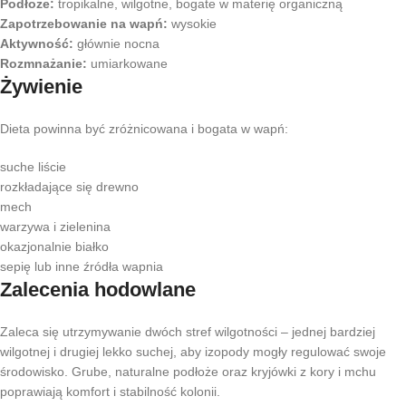
Podłoże:
tropikalne, wilgotne, bogate w materię organiczną
Zapotrzebowanie na wapń:
wysokie
Aktywność:
głównie nocna
Rozmnażanie:
umiarkowane
Żywienie
Dieta powinna być zróżnicowana i bogata w wapń:
suche liście
rozkładające się drewno
mech
warzywa i zielenina
okazjonalnie białko
sepię lub inne źródła wapnia
Zalecenia hodowlane
Zaleca się utrzymywanie dwóch stref wilgotności – jednej bardziej
wilgotnej i drugiej lekko suchej, aby izopody mogły regulować swoje
środowisko. Grube, naturalne podłoże oraz kryjówki z kory i mchu
poprawiają komfort i stabilność kolonii.