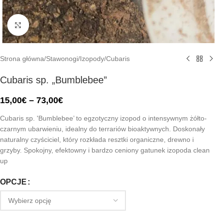
Click to enlarge
Strona główna
/
Stawonogi
/
Izopody
/
Cubaris
Cubaris sp. „Bumblebee”
15,00
€
–
73,00
€
Cubaris sp. 'Bumblebee’ to egzotyczny izopod o intensywnym żółto-
czarnym ubarwieniu, idealny do terrariów bioaktywnych. Doskonały
naturalny czyściciel, który rozkłada resztki organiczne, drewno i
grzyby. Spokojny, efektowny i bardzo ceniony gatunek izopoda clean
up
OPCJE