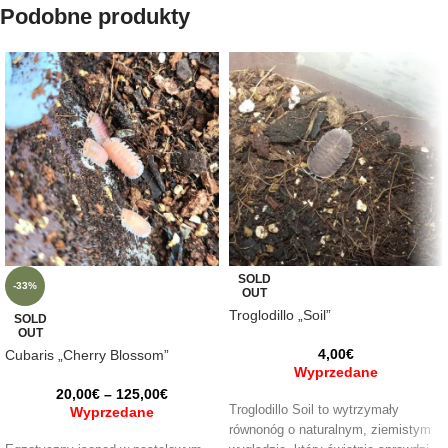
Podobne produkty
SOLD
-33%
OUT
Troglodillo „Soil”
SOLD
OUT
4,00
€
Cubaris „Cherry Blossom”
Wyprzedane
20,00
€
–
125,00
€
Troglodillo Soil to wytrzymały
Wyprzedane
równonóg o naturalnym, ziemistym