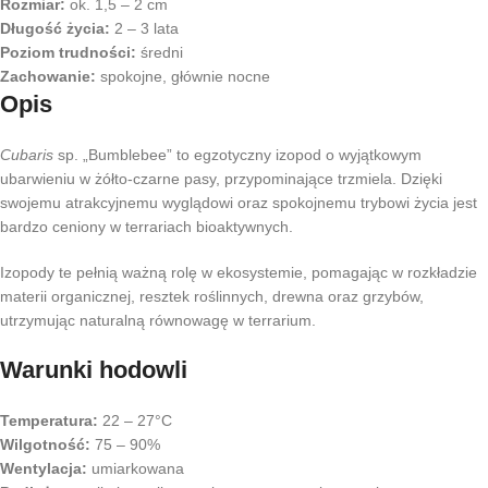
Rozmiar:
ok. 1,5 – 2 cm
Długość życia:
2 – 3 lata
Poziom trudności:
średni
Zachowanie:
spokojne, głównie nocne
Opis
Cubaris
sp. „Bumblebee” to egzotyczny izopod o wyjątkowym
ubarwieniu w żółto-czarne pasy, przypominające trzmiela. Dzięki
swojemu atrakcyjnemu wyglądowi oraz spokojnemu trybowi życia jest
bardzo ceniony w terrariach bioaktywnych.
Izopody te pełnią ważną rolę w ekosystemie, pomagając w rozkładzie
materii organicznej, resztek roślinnych, drewna oraz grzybów,
utrzymując naturalną równowagę w terrarium.
Warunki hodowli
Temperatura:
22 – 27°C
Wilgotność:
75 – 90%
Wentylacja:
umiarkowana