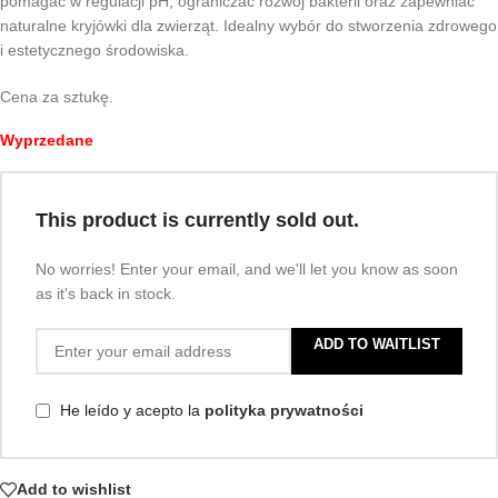
pomagać w regulacji pH, ograniczać rozwój bakterii oraz zapewniać
naturalne kryjówki dla zwierząt. Idealny wybór do stworzenia zdrowego
i estetycznego środowiska.
Cena za sztukę.
Wyprzedane
This product is currently sold out.
No worries! Enter your email, and we'll let you know as soon
as it's back in stock.
ADD TO WAITLIST
He leído y acepto la
polityka prywatności
Add to wishlist