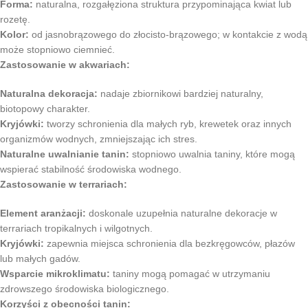
Forma:
naturalna, rozgałęziona struktura przypominająca kwiat lub
rozetę.
Kolor:
od jasnobrązowego do złocisto-brązowego; w kontakcie z wodą
może stopniowo ciemnieć.
Zastosowanie w akwariach:
Naturalna dekoracja:
nadaje zbiornikowi bardziej naturalny,
biotopowy charakter.
Kryjówki:
tworzy schronienia dla małych ryb, krewetek oraz innych
organizmów wodnych, zmniejszając ich stres.
Naturalne uwalnianie tanin:
stopniowo uwalnia taniny, które mogą
wspierać stabilność środowiska wodnego.
Zastosowanie w terrariach:
Element aranżacji:
doskonale uzupełnia naturalne dekoracje w
terrariach tropikalnych i wilgotnych.
Kryjówki:
zapewnia miejsca schronienia dla bezkręgowców, płazów
lub małych gadów.
Wsparcie mikroklimatu:
taniny mogą pomagać w utrzymaniu
zdrowszego środowiska biologicznego.
Korzyści z obecności tanin: