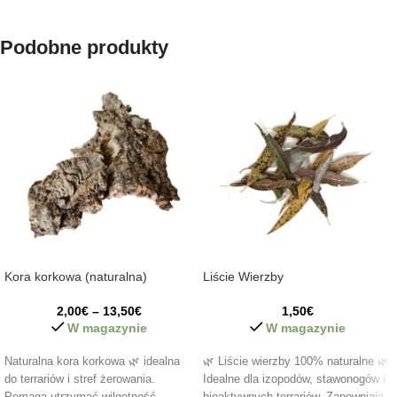
Podobne produkty
Kora korkowa (naturalna)
Liście Wierzby
2,00
€
–
13,50
€
1,50
€
W magazynie
W magazynie
Naturalna kora korkowa 🌿 idealna
🌿 Liście wierzby 100% naturalne 🌿
do terrariów i stref żerowania.
Idealne dla izopodów, stawonogów i
Pomaga utrzymać wilgotność,
bioaktywnych terrariów. Zapewniają