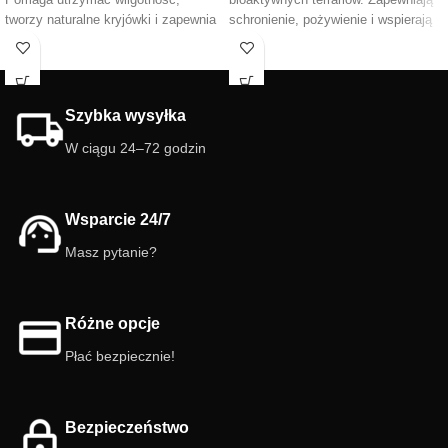
tworzy naturalne kryjówki i zapewnia
schronienie, pożywienie i wspierają
doskonałe warunki dla izopodów,
mikrofaunę. Wolne od chemii, ale
mrówek oraz innych bezkręgowców.
zalecamy ich dokładne
Świetny element dekoracyjny do
oczyszczenie przed użyciem.
naturalnych aranżacji.
Stwórz zrównoważony ekosystem!
Szybka wysyłka
🐜✨
W ciągu 24–72 godzin
Wsparcie 24/7
Masz pytanie?
Różne opcje
Płać bezpiecznie!
Bezpieczeństwo