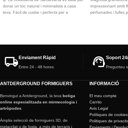
donar un toc natural i minimalista a casa
impressionant amb f
teva. Fàcil de cuidar i perfecta per a
perfumades i fulles p
interiors.
per a jardins amplis,
ombra durant tot l'an
*
Cada kokedama és única, feta a mà amb
són una peça central
molsa natural, per això pot presentar
paisatge.
variacions.
Alçada:
60 cm.
Enviament Ràpid
Soport 24
Entre 24 - 48 hores.
Pregunteu 
ANTDERGROUND FORMIGUERS
INFORMACIÓ
Benvingut a Antderground, la teva
botiga
El meu compte
online especialitzada en mirmecologia i
Carrito
artròpodes
.
Avis Legal
Polítiques de cookies
Àmplia selecció de formiguers 3D, de
Politiques de privacit
metacrilat o de fusta, a més de terraris i
Enviaments i Devoluc