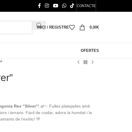
CONTACTE
INICI / REGISTRE
0,00
€
OFERTES
r”
er”
egonia Rex “Silver”
! 🌿✨ Fulles platejades amb
ors i terraris. Fàcil de cuidar, adora la humitat i la
i amants de l’exòtic! 💚