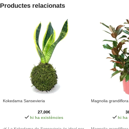
Productes relacionats
Kokedama Sansevieria
Magnolia grandiflora
27,00
€
3
hi ha existències
hi ha
🌿 La Kokedama de Sansevieria és ideal per
Magnolia grandiflora