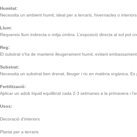
Humitat:
Necessita un ambient humit, ideal per a terraris, hivernacles o interior
Llum:
Requereix llum indirecta o mitja ombra. L’exposició directa al sol pot cr
Reg:
El substrat s’ha de mantenir lleugerament humit, evitant embassaments.
Substrat:
Necessita un substrat ben drenat, lleuger i ric en matèria orgànica. Es po
Fertilització:
Aplicar un adob líquid equilibrat cada 2-3 setmanes a la primavera i l’es
Usos:
Decoració d’interiors
Planta per a terraris