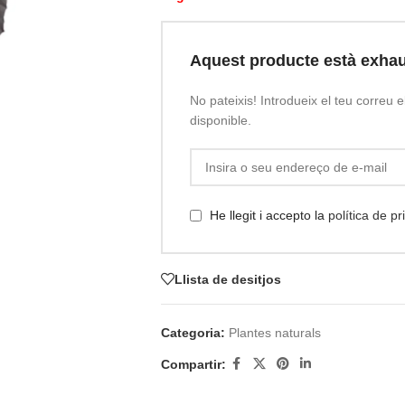
Aquest producte està exhau
No pateixis! Introdueix el teu correu e
disponible.
He llegit i accepto la
política de p
Llista de desitjos
Categoria:
Plantes naturals
Compartir: