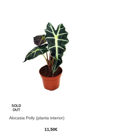
Sansevieria trifas
SOLD
OUT
3
Alocasia Polly (planta interior)
hi
11,50
€
La
Sansevieria tri