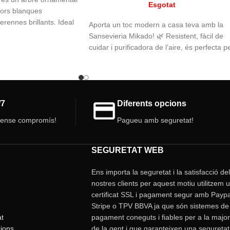
Esgotat
lors blanques
erennes brillants. Ideal
Aporta un toc modern a casa teva amb la
 aporta elegància i
Sansevieria Mikado! 🌿 Resistent, fàcil de
y. Resistents i longeves,
cuidar i purificadora de l’aire, és perfecta p
 perfecta per al
decorar qualsevol espai. Les seves fulles
cilíndriques i elegants s’adapten a qualsevo
estil decoratiu.
/7
Diferents opcions
sense compromís!
Pagueu amb seguretat!
SEGURETAT WEB
Ens importa la seguretat i la satisfacció de
nostres clients per aquest motiu utilitzem 
certificat SSL i pagament segur amb Paypa
Stripe o TPV BBVA ja que són sistemes de
at
pagament coneguts i fiables per a la major
ions
de la gent i que garanteixen una seguretat