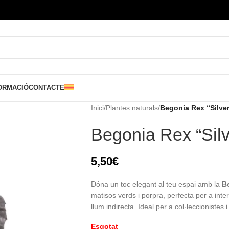
ORMACIÓ
CONTACTE
Inici
/
Plantes naturals
/
Begonia Rex “Silve
Begonia Rex “Silv
5,50
€
Dóna un toc elegant al teu espai amb la
B
matisos verds i porpra, perfecta per a interi
llum indirecta. Ideal per a col·leccionistes 
Esgotat