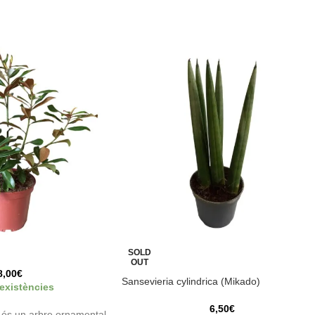
SOLD
OUT
8,00
€
Sansevieria cylindrica (Mikado)
 existències
6,50
€
 és un arbre ornamental