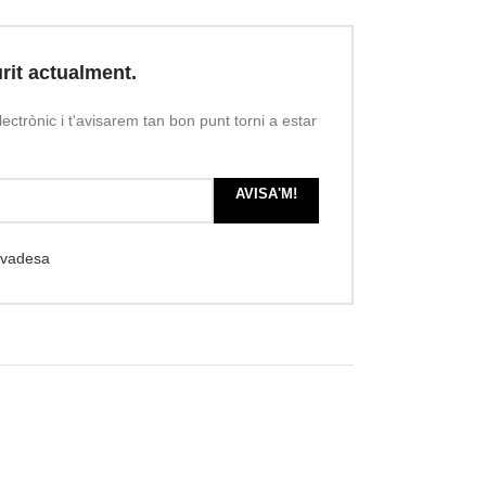
rit actualment.
lectrònic i t'avisarem tan bon punt torni a estar
AVISA'M!
rivadesa