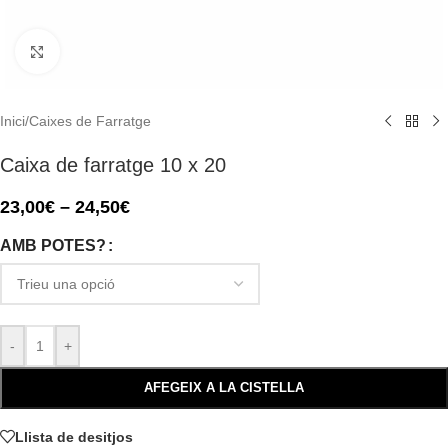
Click to enlarge
Inici
/
Caixes de Farratge
Caixa de farratge 10 x 20
23,00
€
–
24,50
€
AMB POTES?
-
+
AFEGEIX A LA CISTELLA
Llista de desitjos