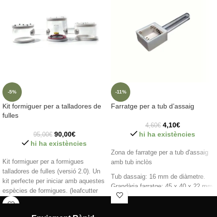
-5%
-11%
Kit formiguer per a talladores de
Farratge per a tub d’assaig
fulles
4,10
€
4,60
€
90,00
€
hi ha existències
95,00
€
hi ha existències
Zona de farratge per a tub d'assaig
Kit formiguer per a formigues
amb tub inclòs
talladores de fulles (versió 2.0). Un
Tub dassaig: 16 mm de diàmetre.
kit perfecte per iniciar amb aquestes
Grandària farratge: 45 x 40 x 22 mm.
espècies de formigues. (leafcutter
Color blanc.
ant)
Característiques: