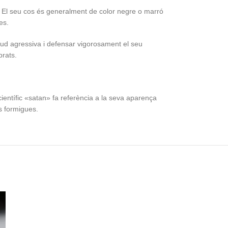
El seu cos és generalment de color negre o marró
es.
d agressiva i defensar vigorosament el seu
brats.
ntífic «satan» fa referència a la seva aparença
s formigues.