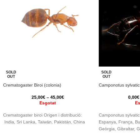
SOLD
SOLD
OUT
OUT
Crematogaster Biroi (colonia)
Camponotus sylvatic
25,00
€
–
45,00
€
0,00
€
Esgotat
Es
Crematogaster biroi Origen i distribució:
Camponotus sylvaticu
India, Sri Lanka, Taiwán, Pakistán, China
Espanya, França, Bul
Geòrgia, Gibraltar, 
Portugal, Turquia