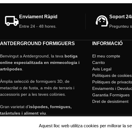
Enviament Ràpid
Soport 24
Entre 24 - 48 hores.
Pregunteu 
ANTDERGROUND FORMIGUERS
INFORMACIÓ
Benvingut a Antderground, la teva
botiga
El meu compte
online especialitzada en mirmecologia i
Carrito
artròpodes
.
Avis Legal
Polítiques de cookies
Àmplia selecció de formiguers 3D, de
Politiques de privacit
metacrilat o de fusta, a més de terraris i
Enviaments i Devoluc
accessoris per a les teves colònies.
Garantia Formigues
Dret de desistiment
Gran varietat d’
isòpodes, formigues,
taràntules i aliment viu
.
Enviaments ràpids a tot Espanya i Europa.
Aquest lloc web utilitza cookies per millorar la