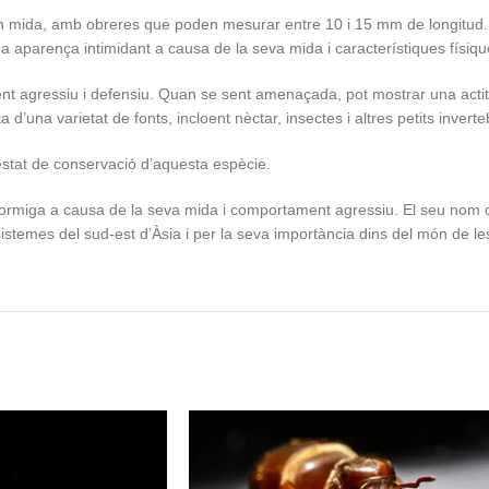
mida, amb obreres que poden mesurar entre 10 i 15 mm de longitud. 
a aparença intimidant a causa de la seva mida i característiques físiqu
agressiu i defensiu. Quan se sent amenaçada, pot mostrar una actitu
ta d’una varietat de fonts, incloent nèctar, insectes i altres petits inverte
estat de conservació d’aquesta espècie.
rmiga a causa de la seva mida i comportament agressiu. El seu nom cie
istemes del sud-est d’Àsia i per la seva importància dins del món de le