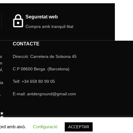
Seguretat web
Compra amb tranquil·litat
CONTACTE
ls
Direcció: Carretera de Solsona 45
un
C.P 08600 Berga (Barcelona)
l,
Telf: +34 658 80 99 05
ia
E-mail: antderground@gmail.com
r
cord amb això.
Configuració
ACCEPTAR