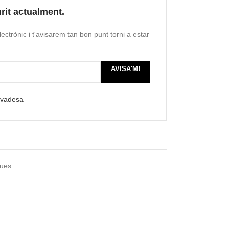
rit actualment.
lectrònic i t'avisarem tan bon punt torni a estar
AVISA'M!
rivadesa
ques