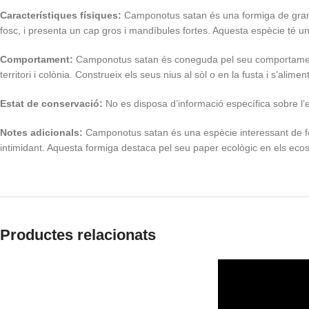
Característiques físiques:
Camponotus satan és una formiga de gran 
fosc, i presenta un cap gros i mandíbules fortes. Aquesta espècie té un
Comportament:
Camponotus satan és coneguda pel seu comportament 
territori i colònia. Construeix els seus nius al sòl o en la fusta i s’alimen
Estat de conservació:
No es disposa d’informació específica sobre l’
Notes adicionals:
Camponotus satan és una espècie interessant de fo
intimidant. Aquesta formiga destaca pel seu paper ecològic en els ecos
Productes relacionats