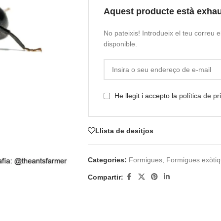
Aquest producte està exhau
No pateixis! Introdueix el teu correu e
disponible.
He llegit i accepto la
política de p
Llista de desitjos
Categories:
Formigues
,
Formigues exòti
Compartir: