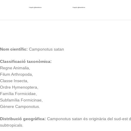
Nom científic:
Camponotus satan
Classificació taxonòmica:
Regne Animalia,
Filum Arthropoda,
Classe Insecta,
Ordre Hymenoptera,
Família Formicidae,
Subfamília Formicinae,
Gènere Camponotus.
Distribució geogràfica:
Camponotus satan és originària del sud-est d’À
subtropicals.