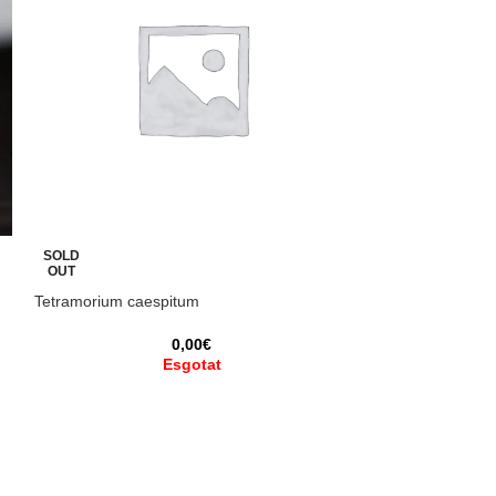
SOLD
SOLD
OUT
OUT
Tetramorium caespitum
Crematogaster scu
0,00
€
10
Esgotat
Totes les formigu
sotmeses a una q
temps per assegu
estat,