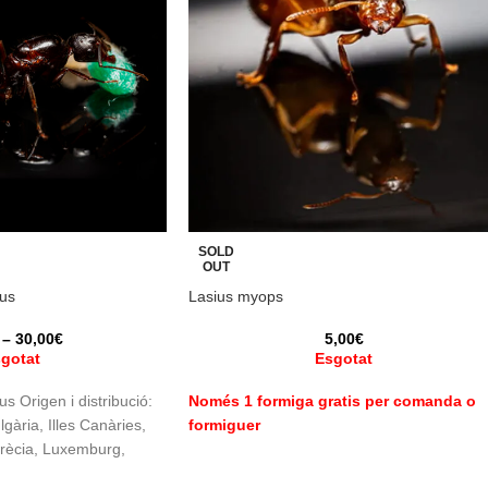
SOLD
OUT
us
Lasius myops
–
30,00
€
5,00
€
gotat
Esgotat
s Origen i distribució:
Només 1 formiga gratis per comanda o
gària, Illes Canàries,
formiguer
Grècia, Luxemburg,