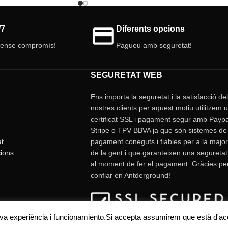
/7
Diferents opcions
sense compromís!
Pagueu amb seguretat!
SEGURETAT WEB
Ens importa la seguretat i la satisfacció de
nostres clients per aquest motiu utilitzem 
certificat SSL i pagament segur amb Paypa
Stripe o TPV BBVA ja que són sistemes de
at
pagament coneguts i fiables per a la major
ions
de la gent i que garanteixen una seguretat
al moment de fer el pagament. Gràcies pe
confiar en Antderground!
 seva experiència i funcionamiento.Si accepta assumirem que està d'a