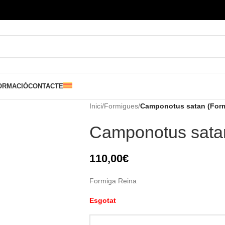
ORMACIÓ
CONTACTE
Inici
/
Formigues
/
Camponotus satan (Form
Camponotus satan
110,00
€
Formiga Reina
Esgotat