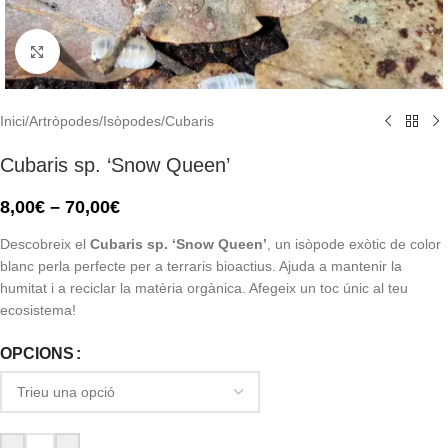
Click to enlarge
Inici
/
Artròpodes
/
Isòpodes
/
Cubaris
Cubaris sp. ‘Snow Queen’
8,00
€
–
70,00
€
Descobreix el
Cubaris sp. ‘Snow Queen’
, un isòpode exòtic de color
blanc perla perfecte per a terraris bioactius. Ajuda a mantenir la
humitat i a reciclar la matèria orgànica. Afegeix un toc únic al teu
ecosistema!
OPCIONS