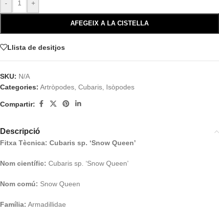
-
+
AFEGEIX A LA CISTELLA
Llista de desitjos
SKU:
N/A
Categories:
Artròpodes
,
Cubaris
,
Isòpodes
Compartir:
Descripció
Fitxa Tècnica: Cubaris sp. ‘Snow Queen’
Nom científic:
Cubaris sp. ‘Snow Queen’
Nom comú:
Snow Queen
Família:
Armadillidae