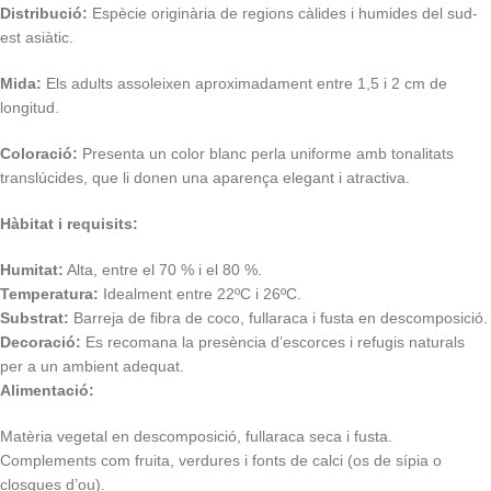
Distribució:
Espècie originària de regions càlides i humides del sud-
est asiàtic.
Mida:
Els adults assoleixen aproximadament entre 1,5 i 2 cm de
longitud.
Coloració:
Presenta un color blanc perla uniforme amb tonalitats
translúcides, que li donen una aparença elegant i atractiva.
Hàbitat i requisits:
Humitat:
Alta, entre el 70 % i el 80 %.
Temperatura:
Idealment entre 22ºC i 26ºC.
Substrat:
Barreja de fibra de coco, fullaraca i fusta en descomposició.
Decoració:
Es recomana la presència d’escorces i refugis naturals
per a un ambient adequat.
Alimentació:
Matèria vegetal en descomposició, fullaraca seca i fusta.
Complements com fruita, verdures i fonts de calci (os de sípia o
closques d’ou).