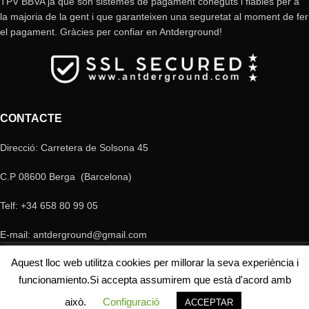
TPV BBVA ja que són sistemes de pagament coneguts i fiables per a
la majoria de la gent i que garanteixen una seguretat al moment de fer
el pagament. Gràcies per confiar en Antderground!
CONTACTE
Direcció: Carretera de Solsona 45
C.P 08600 Berga (Barcelona)
Telf: +34 658 80 99 05
E-mail: antderground@gmail.com
© Copyright Antderground 2017- 2024 ---> Nucli zoologic: 9015-1457203/2021
Aquest lloc web utilitza cookies per millorar la seva experiència i
funcionamiento.Si accepta assumirem que està d'acord amb
això.
Configuració
ACCEPTAR