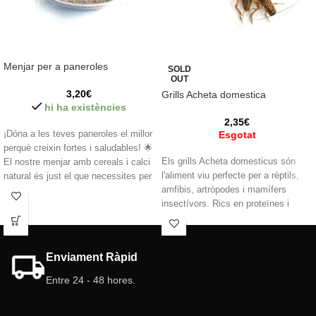
Menjar per a paneroles
SOLD
OUT
3,20
€
Grills Acheta domestica
hi ha existències
2,35
€
¡Dóna a les teves paneroles el millor
Esgotat
perquè creixin fortes i saludables! 🌟
Els grills Acheta domesticus són
El nostre menjar amb cereals i calci
l'aliment viu perfecte per a rèptils,
natural és just el que necessites per
amfibis, artròpodes i mamífers
mantenir les teves colònies al
insectívors. Rics en proteïnes i
màxim potencial. 🦗 ¡Cuida el que
minerals, estimulen l'instint de caça i
criares, l'èxit està a les teves mans!
asseguren una nutrició completa.
💪
Qualitat garantida!
Enviament Ràpid
Entre 24 - 48 hores.