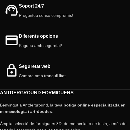
Soport 24/7
Pregunteu sense compromís!
Diferents opcions
Pagueu amb seguretat!
Seguretat web
Compra amb tranquil·litat
ANTDERGROUND FORMIGUERS
Benvingut a Antderground, la teva
botiga online especialitzada en
mirmecologia i artròpodes
.
Àmplia selecció de formiguers 3D, de metacrilat o de fusta, a més de
terraris i accessoris per a les teves colònies.