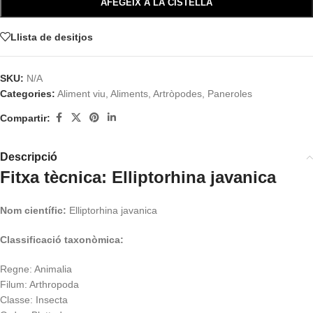
AFEGEIX A LA CISTELLA
Llista de desitjos
SKU:
N/A
Categories:
Aliment viu
,
Aliments
,
Artròpodes
,
Paneroles
Compartir:
Descripció
Fitxa tècnica: Elliptorhina javanica
Nom científic:
Elliptorhina javanica
Classificació taxonòmica:
Regne: Animalia
Filum: Arthropoda
Classe: Insecta