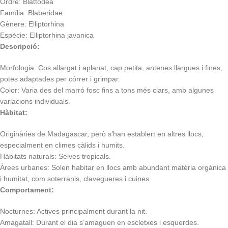
Ordre: Blattodea
Família: Blaberidae
Gènere: Elliptorhina
Espècie: Elliptorhina javanica
Descripció:
Morfologia: Cos allargat i aplanat, cap petita, antenes llargues i fines,
potes adaptades per córrer i grimpar.
Color: Varia des del marró fosc fins a tons més clars, amb algunes
variacions individuals.
Hàbitat:
Originàries de Madagascar, però s’han establert en altres llocs,
especialment en climes càlids i humits.
Hàbitats naturals: Selves tropicals.
Àrees urbanes: Solen habitar en llocs amb abundant matèria orgànica
i humitat, com soterranis, clavegueres i cuines.
Comportament:
Nocturnes: Actives principalment durant la nit.
Amagatall: Durant el dia s’amaguen en escletxes i esquerdes.