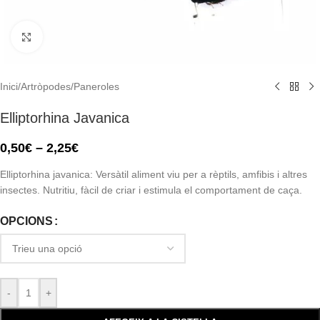
Click to enlarge
Inici
/
Artròpodes
/
Paneroles
Elliptorhina Javanica
0,50
€
–
2,25
€
Elliptorhina javanica: Versàtil aliment viu per a rèptils, amfibis i altres
insectes. Nutritiu, fàcil de criar i estimula el comportament de caça.
OPCIONS
-
+