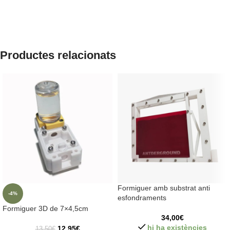
Productes relacionats
Formiguer amb substrat anti
-4%
esfondraments
Formiguer 3D de 7×4,5cm
34,00
€
hi ha existències
12,95
€
13,50
€