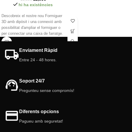
hi ha existències
Descobreix el nostre nou Formiguer
3D amb dipòsit i una connexió amb
possibilitat d'ampliar el formiguer o
per connectar una caixa de farratge.
Característiques del formiguer en
3D:
Enviament Ràpid
Grandària: 7x4,5 (cm)
Entre 24 - 48 hores.
Dipòsit: 35 ml (Sistema fàcil de
connexió)
Cambres/Galeries: 1,2 cm d'alçada
Color: Blanc
Soport 24/7
Tapa: inclosa color vermell
Porta doble: Una porta giratòria
Pregunteu sense compromís!
interior i una estàndard
d'Antderground.
Diferents opcions
Pagueu amb seguretat!