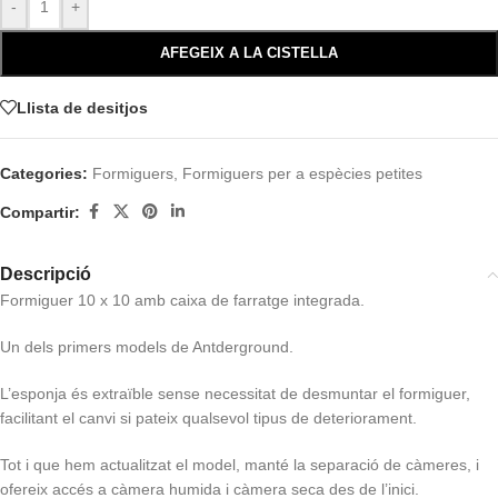
-
+
AFEGEIX A LA CISTELLA
Llista de desitjos
Categories:
Formiguers
,
Formiguers per a espècies petites
Compartir:
Descripció
Formiguer 10 x 10 amb caixa de farratge integrada.
Un dels primers models de Antderground.
L’esponja és extraïble sense necessitat de desmuntar el formiguer,
facilitant el canvi si pateix qualsevol tipus de deteriorament.
Tot i que hem actualitzat el model, manté la separació de càmeres, i
ofereix accés a càmera humida i càmera seca des de l’inici.