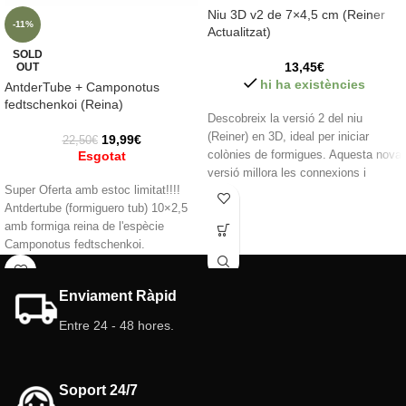
Niu 3D v2 de 7×4,5 cm (Reiner
-11%
Actualitzat)
SOLD
13,45
€
OUT
hi ha existències
AntderTube + Camponotus
fedtschenkoi (Reina)
Descobreix la versió 2 del niu
(Reiner) en 3D, ideal per iniciar
19,99
€
22,50
€
Esgotat
colònies de formigues. Aquesta nova
versió millora les connexions i
Super Oferta amb estoc limitat!!!!
compta amb una part divisòria
Antdertube (formiguero tub) 10×2,5
interior que no es tanca facilitant
amb formiga reina de l'espècie
l'expansió. Inclou un abeurador amb
Camponotus fedtschenkoi.
connexió fàcil i el formiguer està
fabricat en material PLA, que ofereix
Característiques del formiguer
millors acabats i la mateixa
tub:
Enviament Ràpid
resistència.
Grandària: 10 cm x 2,5 cm
Entre 24 - 48 hores.
Dipòsit: 10 ml (nou sistema de fàcil
Característiques del formiguer:
connexió).
Mida: 7 cm x 4,5 cm
Cambres/galeria: Diferents alçades.
Dipòsit: 20 ml (nou sistema)
Color: Blanc
Soport 24/7
Color: Blanc
Tapa: inclosa color vermell.