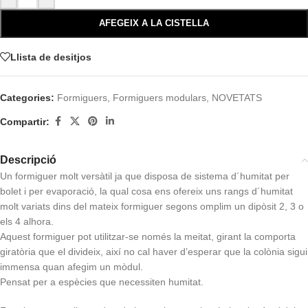
AFEGEIX A LA CISTELLA
Llista de desitjos
Categories:
Formiguers
,
Formiguers modulars
,
NOVETATS
Compartir:
Descripció
Un formiguer molt versàtil ja que disposa de sistema d´humitat per
bolet i per evaporació, la qual cosa ens ofereix uns rangs d´humitat
molt variats dins del mateix formiguer segons omplim un dipòsit 2, 3 o
els 4 alhora.
Aquest formiguer pot utilitzar-se només la meitat, girant la comporta
giratòria que el divideix, així no cal haver d’esperar que la colònia sigui
immensa quan afegim un mòdul.
Pensat per a espècies que necessiten humitat.