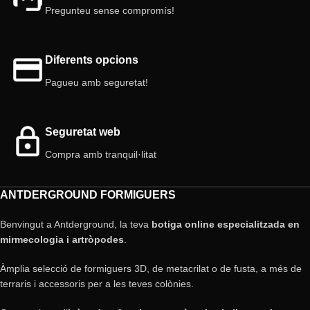
Tapa: Inclosa, color vermell
Tap: Si
Pregunteu sense compromís!
Porta: Giratòria amb sistema de
seguretat
Diferents opcions
Pagueu amb seguretat!
Seguretat web
Compra amb tranquil·litat
ANTDERGROUND FORMIGUERS
Benvingut a Antderground, la teva
botiga online especialitzada en
mirmecologia i artròpodes
.
Àmplia selecció de formiguers 3D, de metacrilat o de fusta, a més de
terraris i accessoris per a les teves colònies.