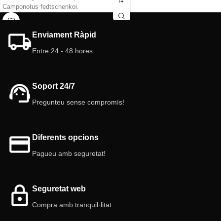
galeries i càmeres interior tenen
Camponotus fedtschenkoi.
diferents alçades.
Característiques del formiguer
Característiques del formiguer
tub:
Enviament Ràpid
modular 3D:
Grandària: 10 cm x 2,5 cm
Grandària: 10cm x 10cm.
Entre 24 - 48 hores.
Dipòsit: 10 ml (nou sistema de fàcil
Dipòsit: 35 ml (nou sistema de fàcil
connexió).
connexió).
Cambres/galeria: Diferents alçades.
Cambres/galeria: Diferents alçades.
Color: Blanc
Soport 24/7
Color: Blanc.
Tapa: inclosa color vermell.
Tapa: inclosa color vermell.
Tap: Si
Pregunteu sense compromís!
Modular: Si.
Diferents opcions
Pagueu amb seguretat!
Seguretat web
Compra amb tranquil·litat