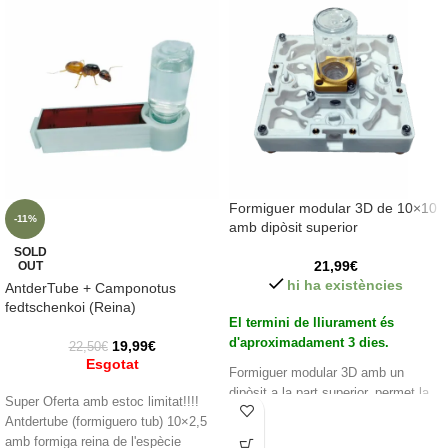
Formiguer modular 3D de 10×10
-11%
amb dipòsit superior
SOLD
21,99
€
OUT
hi ha existències
AntderTube + Camponotus
fedtschenkoi (Reina)
El termini de lliurament és
d'aproximadament 3 dies.
19,99
€
22,50
€
Esgotat
Formiguer modular 3D amb un
dipòsit a la part superior, permet la
Super Oferta amb estoc limitat!!!!
connexió i ampliar amb més
Antdertube (formiguero tub) 10×2,5
formiguers o caixes de farratge. Les
amb formiga reina de l'espècie