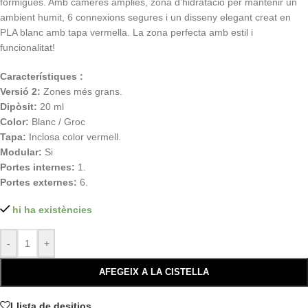
formigues. Amb càmeres àmplies, zona d’hidratació per mantenir un
ambient humit, 6 connexions segures i un disseny elegant creat en
PLA blanc amb tapa vermella. La zona perfecta amb estil i
funcionalitat!
Característiques :
Versió 2:
Zones més grans.
Dipòsit:
20 ml
Color:
Blanc / Groc
Tapa:
Inclosa color vermell.
Modular:
Si
Portes internes:
1.
Portes externes:
6.
hi ha existències
-
+
AFEGEIX A LA CISTELLA
Llista de desitjos