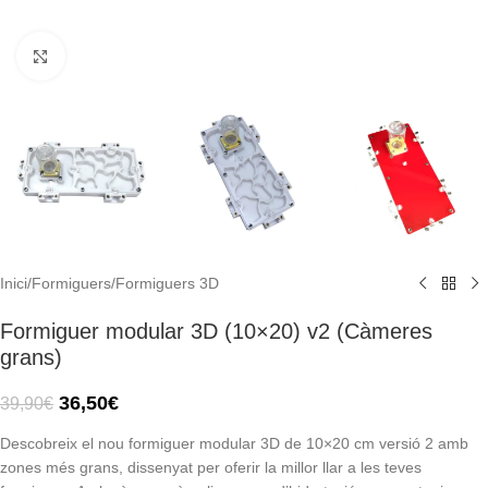
Click to enlarge
Inici
/
Formiguers
/
Formiguers 3D
Formiguer modular 3D (10×20) v2 (Càmeres
grans)
36,50
€
39,90
€
Descobreix el nou formiguer modular 3D de 10×20 cm versió 2 amb
zones més grans, dissenyat per oferir la millor llar a les teves