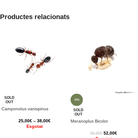
Productes relacionats
SOLD
-5%
OUT
Camponotus vanispinus
SOLD
OUT
25,00
€
–
38,00
€
Meranoplus Bicolor
Esgotat
52,00
€
55,00
€