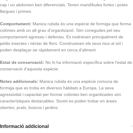
cap i un abdomen ben diferenciats. Tenen mandíbules fortes i potes
llargues i primes.
Comportament:
Manica rubida és una espècie de formiga que forma
colònies amb un alt grau d’organització. Són conegudes pel seu
comportament agressiu i defensiu. Es nodreixen principalment de
petits insectes i nèctar de flors. Construeixen els seus nius al sòl i
poden desplaçar-se ràpidament en cerca d’aliment.
Estat de conservació:
No hi ha informació específica sobre l’estat de
conservació d’aquesta espècie.
Notes addicionals:
Manica rubida és una espècie comuna de
formiga que es troba en diversos hàbitats a Europa. La seva
agressivitat i capacitat per formar colònies ben organitzades són
característiques destacables. Sovint es poden trobar en àrees
obertes, prats, boscos i jardins.
Informació addicional