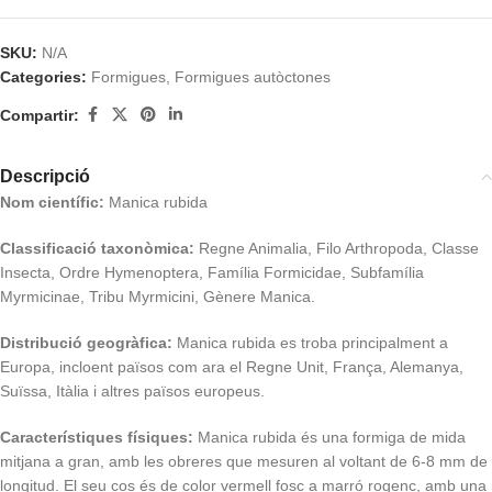
SKU:
N/A
Categories:
Formigues
,
Formigues autòctones
Compartir:
Descripció
Nom científic:
Manica rubida
Classificació taxonòmica:
Regne Animalia, Filo Arthropoda, Classe
Insecta, Ordre Hymenoptera, Família Formicidae, Subfamília
Myrmicinae, Tribu Myrmicini, Gènere Manica.
Distribució geogràfica:
Manica rubida es troba principalment a
Europa, incloent països com ara el Regne Unit, França, Alemanya,
Suïssa, Itàlia i altres països europeus.
Característiques físiques:
Manica rubida és una formiga de mida
mitjana a gran, amb les obreres que mesuren al voltant de 6-8 mm de
longitud. El seu cos és de color vermell fosc a marró rogenc, amb una