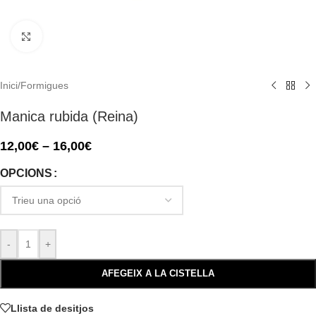
Click to enlarge
Inici
/
Formigues
Manica rubida (Reina)
12,00
€
–
16,00
€
OPCIONS
-
+
AFEGEIX A LA CISTELLA
Llista de desitjos