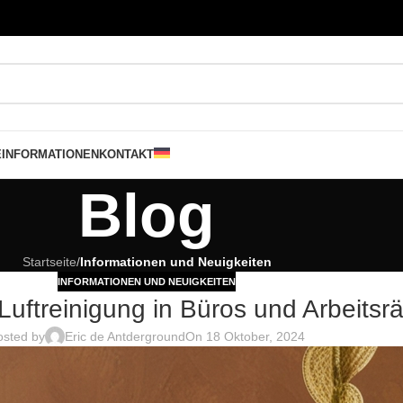
E
INFORMATIONEN
KONTAKT
Blog
Startseite
/
Informationen und Neuigkeiten
INFORMATIONEN UND NEUIGKEITEN
 Luftreinigung in Büros und Arbeits
osted by
Eric de Antderground
On 18 Oktober, 2024