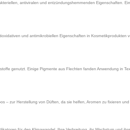
akteriellen, antiviralen und entzündungshemmenden Eigenschaften. Eini
xidativen und antimikrobiellen Eigenschaften in Kosmetikprodukten ve
stoffe genutzt. Einige Pigmente aus Flechten fanden Anwendung in Text
s – zur Herstellung von Düften, da sie helfen, Aromen zu fixieren und
ndikatoren für den Klimawandel. Ihre Verbreitung, ihr Wachstum und 