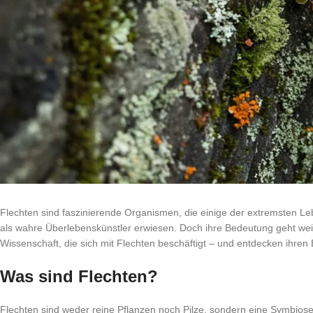
Flechten sind faszinierende Organismen, die einige der extremsten 
als wahre Überlebenskünstler erwiesen. Doch ihre Bedeutung geht weit ü
Wissenschaft, die sich mit Flechten beschäftigt – und entdecken ihren
Was sind Flechten?
Flechten sind weder reine Pflanzen noch Pilze, sondern eine Symbiose