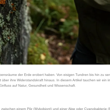
Lebensräume der Erde erobert haben. Von eisigen Tundren bis hin zu 
ber ihre Widerstandskraft hinaus. In diesem Artikel tauchen wir ein in
 Einfluss auf Natur, Gesundheit und Wissenschaft.
 zwischen einem Pilz (Mykobiont) und einer Alge oder Cyanobakterie (