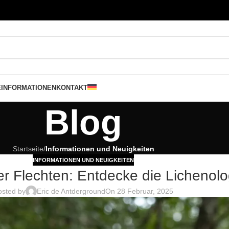
E
INFORMATIONEN
KONTAKT
Blog
Startseite
/
Informationen und Neuigkeiten
INFORMATIONEN UND NEUIGKEITEN
r Flechten: Entdecke die Lichenolo
osted by
Eric de Antderground
On 28 Februar, 2025