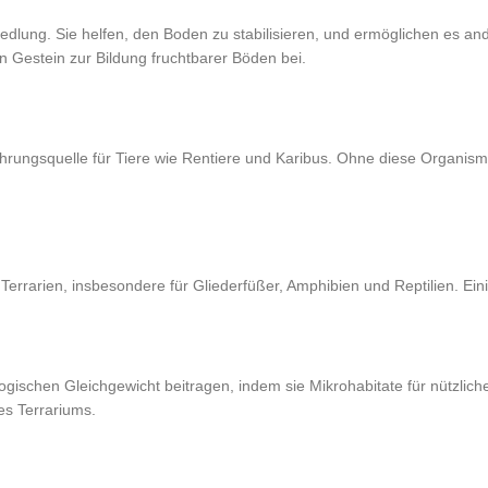
dlung. Sie helfen, den Boden zu stabilisieren, und ermöglichen es an
n Gestein zur Bildung fruchtbarer Böden bei.
hrungsquelle für Tiere wie Rentiere und Karibus. Ohne diese Organisme
errarien, insbesondere für Gliederfüßer, Amphibien und Reptilien. Einig
logischen Gleichgewicht beitragen, indem sie Mikrohabitate für nützlic
es Terrariums.