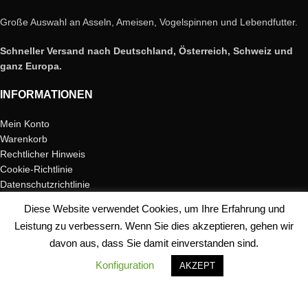
Große Auswahl an Asseln, Ameisen, Vogelspinnen und Lebendfutter.
Schneller Versand nach Deutschland, Österreich, Schweiz und
ganz Europa.
INFORMATIONEN
Mein Konto
Warenkorb
Rechtlicher Hinweis
Cookie-Richtlinie
Datenschutzrichtlinie
Versand und Rückgabe
Diese Website verwendet Cookies, um Ihre Erfahrung und
Garantie für Ameisen
Leistung zu verbessern. Wenn Sie dies akzeptieren, gehen wir
Widerrufsrecht
davon aus, dass Sie damit einverstanden sind.
SiteMap
Konfiguration
AKZEPT
WEB-SICHERHEIT
Shop
Filters
Mein Konto
Cart
Contacto
Die Sicherheit und Zufriedenheit unserer Kunden liegt uns am Herzen.