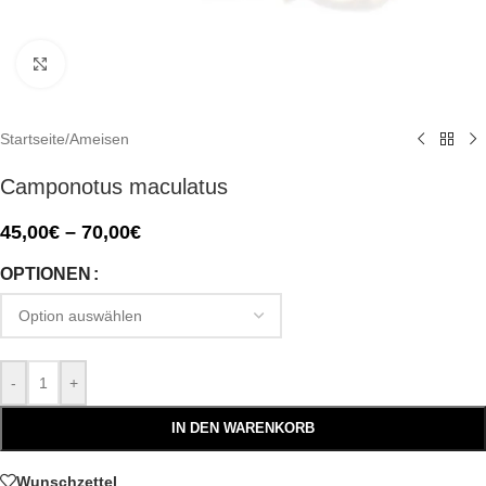
Click to enlarge
Startseite
/
Ameisen
Camponotus maculatus
45,00
€
–
70,00
€
OPTIONEN
-
+
IN DEN WARENKORB
Wunschzettel