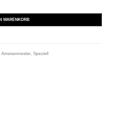
EN WARENKORB
,
Ameisennester
,
Speziell