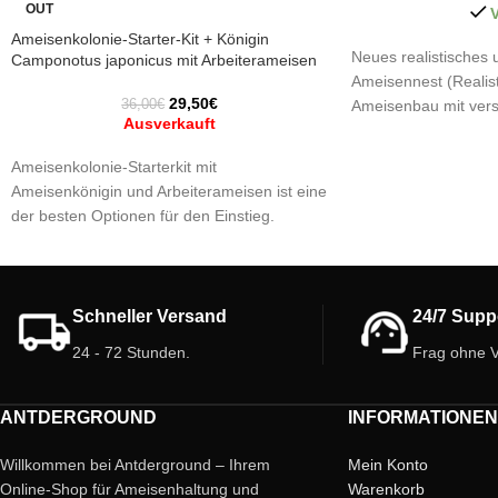
OUT
V
Ameisenkolonie-Starter-Kit + Königin
Neues realistisches
Camponotus japonicus mit Arbeiterameisen
Ameisennest (Realist
29,50
€
36,00
€
Ameisenbau mit vers
Ausverkauft
höchste Qualität und 
Eigenschaften:
Ameisenkolonie-Starterkit mit
Ameisenkönigin und Arbeiterameisen ist eine
Kammer:
Ja, mit ve
der besten Optionen für den Einstieg.
Depot:
35 ml
Farbe:
Weiß
Beinhaltet:
Deckel:
Inklusive, in
- Ameisenhaufen + Futtersuchkasten +
Modular:
Ja
Verbindungsstück
Schneller Versand
24/7 Supp
Türen:
4.
- Ameisenkönigin Camponotus japonicus mit
1 - 5 Arbeiterameisen.
24 - 72 Stunden.
Frag ohne V
-Ameisenhaufen-Informationen-
3D-Ameisenfarm:
ANTDERGROUND
INFORMATIONEN
Größe: 7 cm x 4,5 cm.
Behälter: 20 ml.
Willkommen bei Antderground – Ihrem
Mein Konto
Farbe: Weiß.
Online-Shop für Ameisenhaltung und
Warenkorb