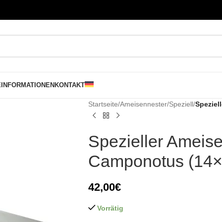
E
INFORMATIONEN
KONTAKT
Startseite
/
Ameisennester
/
Speziell
/
Speziel
Spezieller Ameise
Camponotus (14×
42,00
€
Vorrätig