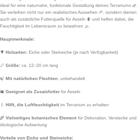
ideal für eine naturnahe, funktionale Gestaltung deines Terrariums 🌿.
Sie verleihen nicht nur ein realistisches Aussehen 🌱, sondern dienen
auch als zusätzliche Futterquelle für Asseln 🐜 und helfen dabei, die
Feuchtigkeit im Lebensraum zu bewahren 🌫️.
Hauptmerkmale:
🌳
Holzarten:
Eiche oder Steineiche (je nach Verfügbarkeit)
📏
Größe:
ca. 12–20 cm lang
🍃
Mit natürlichen Flechten
, unbehandelt
🐌
Geeignet als Zusatzfutter
für Asseln
💧
Hilft, die Luftfeuchtigkeit
im Terrarium zu erhalten
🌾
Vielseitiges botanisches Element
für Dekoration, Verstecke und
ökologische Aufwertung
Vorteile von Eiche und Steineiche: