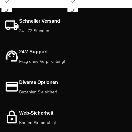
Feuchtigkeit & schaffen ein sicheres
eine gesunde Umgebung. Außerdem
Mikrohabitat. 100 % naturbelassen &
sind sie sicher und einfach zu
tierfreundlich – direkt einsatzbereit!
verwenden. Verpasse nicht dieses
Schneller Versand
essentielle Element für dein
Ökosystem! 🪲
24 - 72 Stunden.
24/7 Support
Frag ohne Verpflichtung!
Diverse Optionen
Bezahlen Sie sicher!
Web-Sicherheit
Kaufen Sie beruhigt