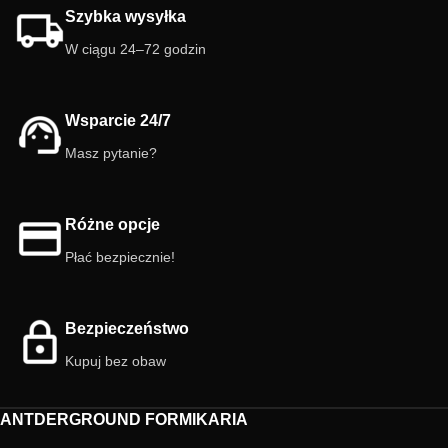
zaawansowanych. Pomaga
działając jako naturalna ekipa
Szybka wysyłka
utrzymać czystość i zdrowe
sprzątająca 🧹. Funkcjonalny,
środowisko, a przy tym świetnie się
dekoracyjny i bardzo aktywny! Dodaj
W ciągu 24–72 godzin
go obserwuje. 🌿
go do swojego terrarium już dziś.
Wsparcie 24/7
Masz pytanie?
Różne opcje
Płać bezpiecznie!
Bezpieczeństwo
Kupuj bez obaw
ANTDERGROUND FORMIKARIA