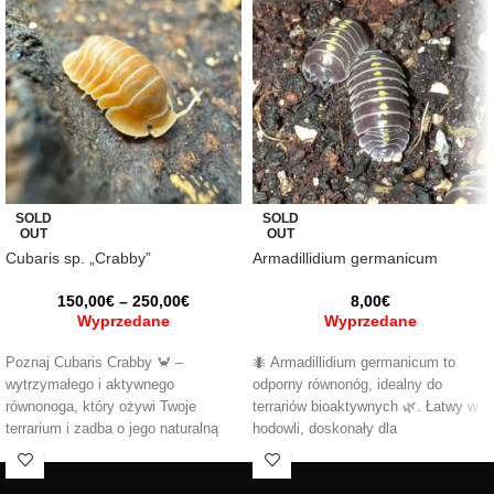
SOLD
SOLD
OUT
OUT
Cubaris sp. „Crabby”
Armadillidium germanicum
150,00
€
–
250,00
€
8,00
€
Wyprzedane
Wyprzedane
Poznaj Cubaris Crabby 🦀 –
🐜 Armadillidium germanicum to
wytrzymałego i aktywnego
odporny równonóg, idealny do
równonoga, który ożywi Twoje
terrariów bioaktywnych 🌿. Łatwy w
terrarium i zadba o jego naturalną
hodowli, doskonały dla
równowagę. Łatwy w hodowli,
początkujących 👌. Pomaga
idealny dla początkujących i
utrzymać czystość ekosystemu,