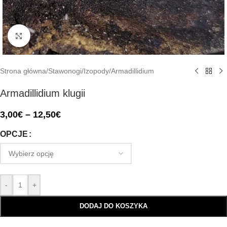
Click to enlarge
Strona główna
/
Stawonogi
/
Izopody
/
Armadillidium
Armadillidium klugii
3,00
€
–
12,50
€
OPCJE
-
+
DODAJ DO KOSZYKA