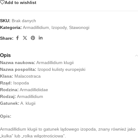
Add to wishlist
SKU:
Brak danych
Kategoria:
Armadillidium
,
Izopody
,
Stawonogi
Share:
Opis
Nazwa naukowa:
Armadillidium klugii
Nazwa pospolita:
Izopod kulisty europejski
Klasa:
Malacostraca
Rząd:
Isopoda
Rodzina:
Armadillidiidae
Rodzaj:
Armadillidium
Gatunek:
A. klugii
Opis:
Armadillidium klugii to gatunek lądowego izopoda, znany również jako
„kulka” lub „rolka wilgotnościowa”.