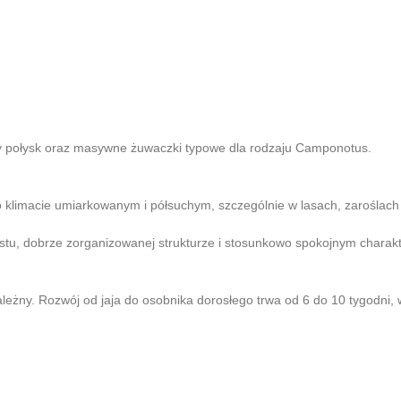
ny połysk oraz masywne żuwaczki typowe dla rodzaju Camponotus.
 klimacie umiarkowanym i półsuchym, szczególnie w lasach, zaroślach
ostu, dobrze zorganizowanej strukturze i stosunkowo spokojnym chara
ależny. Rozwój od jaja do osobnika dorosłego trwa od 6 do 10 tygodni, w