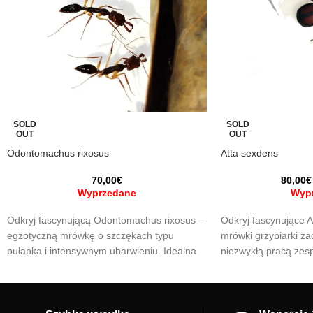
SOLD
SOLD
OUT
OUT
Odontomachus rixosus
Atta sexdens
70,00
€
80,00
€
Wyprzedane
Wyp
Odkryj fascynującą Odontomachus rixosus –
Odkryj fascynujące A
egzotyczną mrówkę o szczękach typu
mrówki grzybiarki z
pułapka i intensywnym ubarwieniu. Idealna
niezwykłą pracą ze
dla miłośników unikalnych gatunków, jest
grzybów. Doświadcz ż
aktywna, drapieżna i łatwa w obserwacji.
wyjątkowej kolonii 
Dodaj dziki i zaskakujący akcent do swojego
Dodaj je do swojej kol
mrowiska!