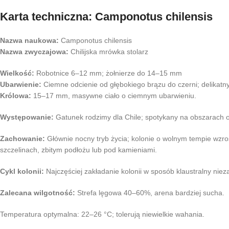
Karta techniczna: Camponotus chilensis
Nazwa naukowa:
Camponotus chilensis
Nazwa zwyczajowa:
Chilijska mrówka stolarz
Wielkość:
Robotnice 6–12 mm; żołnierze do 14–15 mm
Ubarwienie:
Ciemne odcienie od głębokiego brązu do czerni; delikat
Królowa:
15–17 mm, masywne ciało o ciemnym ubarwieniu.
Występowanie:
Gatunek rodzimy dla Chile; spotykany na obszarach o
Zachowanie:
Głównie nocny tryb życia; kolonie o wolnym tempie wzr
szczelinach, zbitym podłożu lub pod kamieniami.
Cykl kolonii:
Najczęściej zakładanie kolonii w sposób klaustralny niez
Zalecana wilgotność:
Strefa lęgowa 40–60%, arena bardziej sucha.
Temperatura optymalna: 22–26 °C; tolerują niewielkie wahania.