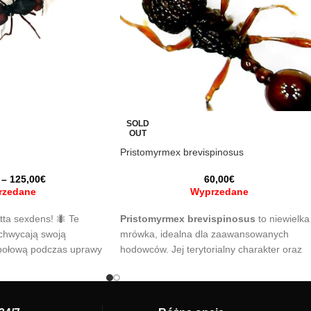
SOLD
OUT
Pristomyrmex brevispinosus
–
125,00
€
60,00
€
rzedane
Wyprzedane
tta sexdens! 🐜 Te
Pristomyrmex brevispinosus
to niewielka
achwycają swoją
mrówka, idealna dla zaawansowanych
społową podczas uprawy
hodowców. Jej terytorialny charakter oraz
ycia aktywnej i
doskonałe zdolności eksploracyjne czynią
we własnym domu. 🌿
ten gatunek wyjątkowym wyborem.
ekcji już teraz!
Doskonale nadaje się do hodowli w
mrowisku o warunkach tropikalnych.
Dodaj