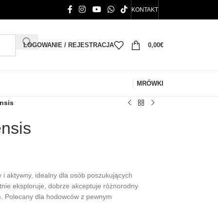
KONTAKT
LOGOWANIE / REJESTRACJA
0,00
€
MRÓWKI
nsis
nsis
i aktywny, idealny dla osób poszukujących
ętnie eksploruje, dobrze akceptuje różnorodny
ium. Polecany dla hodowców z pewnym