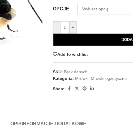
OPCJE
-
+
DODA
Add to wishlist
SKU:
Brak danych
Kategoria:
Mrówki
,
Mrówki egzotyczne
Share:
OPIS
INFORMACJE DODATKOWE