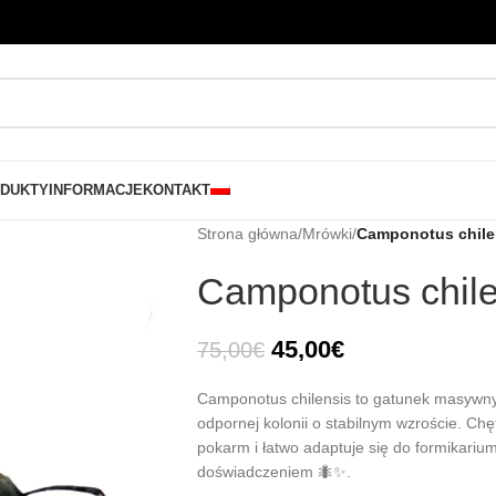
DUKTY
INFORMACJE
KONTAKT
Strona główna
/
Mrówki
/
Camponotus chile
Camponotus chile
45,00
€
75,00
€
Camponotus chilensis to gatunek masywny 
odpornej kolonii o stabilnym wzroście. Ch
pokarm i łatwo adaptuje się do formikar
doświadczeniem 🐜✨.