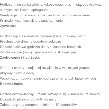
Podłoże: mieszanka włókna kokosowego, próchniejącego drewna,
suchych liści i mchu sphagnum
Wentylacja: umiarkowana, bez nadmiernego przesuszania
Kryjówki: kora, kawałki drewna, kamienie
Żywienie:
Rozkładająca się materia roślinna (liście, drewno, mech)
Próchniejące drewno bogate w celulozę
Dodatki białkowe (pokarm dla ryb, suszone krewetki)
Źródło wapnia (sepię, sproszkowane skorupki jaj)
Zachowanie i tryb życia:
Gatunek stadny – najlepiej rozwija się w większych grupach
Aktywny głównie nocą
Wspomaga napowietrzanie podłoża w terrariach bioaktywnych
Rozmnażanie:
Rozród owowiwiparny – młode rozwijają się w marsupium samicy
Dojrzałość płciowa: ok. 4–6 miesięcy
Zalecana grupa startowa: minimum 10 osobników