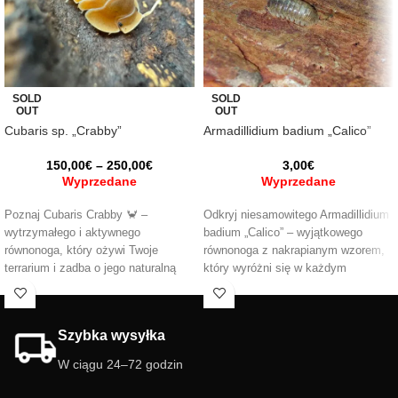
SOLD
SOLD
OUT
OUT
Cubaris sp. „Crabby”
Armadillidium badium „Calico”
150,00
€
–
250,00
€
3,00
€
Wyprzedane
Wyprzedane
Poznaj Cubaris Crabby 🦀 –
Odkryj niesamowitego Armadillidium
wytrzymałego i aktywnego
badium „Calico” – wyjątkowego
równonoga, który ożywi Twoje
równonoga z nakrapianym wzorem,
terrarium i zadba o jego naturalną
który wyróżni się w każdym
równowagę. Łatwy w hodowli,
terrarium 🌿. Idealny do systemów
idealny dla początkujących i
bioaktywnych, pomaga utrzymać
zaawansowanych. Pomaga
czystość w siedlisku, dodając
Szybka wysyłka
utrzymać czystość i zdrowe
jednocześnie spektakularny efekt
środowisko, a przy tym świetnie się
wizualny. Łatwy w hodowli i
W ciągu 24–72 godzin
go obserwuje. 🌿
fascynujący! 🪲