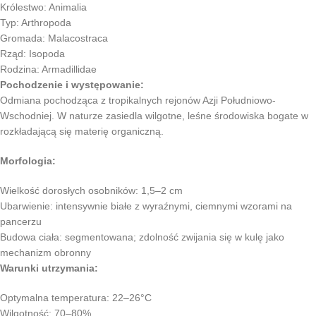
Królestwo: Animalia
Typ: Arthropoda
Gromada: Malacostraca
Rząd: Isopoda
Rodzina: Armadillidae
Pochodzenie i występowanie:
Odmiana pochodząca z tropikalnych rejonów Azji Południowo-
Wschodniej. W naturze zasiedla wilgotne, leśne środowiska bogate w
rozkładającą się materię organiczną.
Morfologia:
Wielkość dorosłych osobników: 1,5–2 cm
Ubarwienie: intensywnie białe z wyraźnymi, ciemnymi wzorami na
pancerzu
Budowa ciała: segmentowana; zdolność zwijania się w kulę jako
mechanizm obronny
Warunki utrzymania:
Optymalna temperatura: 22–26°C
Wilgotność: 70–80%