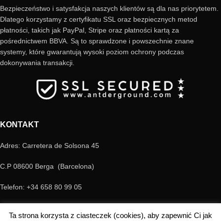
Bezpieczeństwo i satysfakcja naszych klientów są dla nas priorytetem.
Dlatego korzystamy z certyfikatu SSL oraz bezpiecznych metod
płatności, takich jak PayPal, Stripe oraz płatności kartą za
pośrednictwem BBVA. Są to sprawdzone i powszechnie znane
systemy, które gwarantują wysoki poziom ochrony podczas
dokonywania transakcji.
KONTAKT
Adres: Carretera de Solsona 45
C.P 08600 Berga (Barcelona)
Telefon: +34 658 80 99 05
E-mail: antderground@gmail.com
Ta strona korzysta z ciasteczek (cookies), aby zapewnić Ci jak
© Copyright Antderground 2017- 2024 ---> Nucli zoologic: 9015-1457203/2021