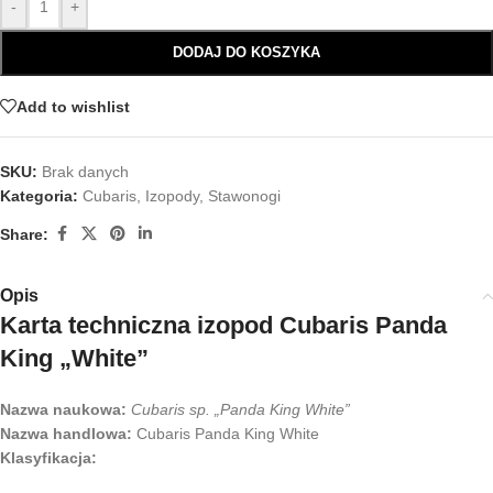
-
+
DODAJ DO KOSZYKA
Add to wishlist
SKU:
Brak danych
Kategoria:
Cubaris
,
Izopody
,
Stawonogi
Share:
Opis
Karta techniczna izopod Cubaris Panda
King „White”
Nazwa naukowa:
Cubaris sp. „Panda King White”
Nazwa handlowa:
Cubaris Panda King White
Klasyfikacja: