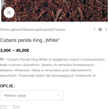
Click to enlarge
Strona główna
/
Stawonogi
/
Izopody
/
Cubaris
Cubaris panda King „White”
3,00
€
–
45,00
€
🐼✨ Cubaris Panda King White to wyjątkowy izopod o kontrastowym,
biało-czarnym ubarwieniu. Idealny do terrariów bioaktywnych –
aktywny, efektowny i łatwy w utrzymaniu przy odpowiednich
warunkach. Doskonały wybór dla wymagających hodowców 🌿
OPCJE