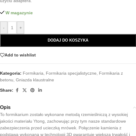
użyciu adaptera.
W magazynie
-
+
DODAJ DO KOSZYKA
Add to wishlist
Kategoria:
Formikaria
,
Formikaria specjalistyczne
,
Formikaria z
betonu
,
Gniazda klaustralne
Share:
Opis
To formikarium zostało wykonane metodą rzemieślniczą z wysokiej
jakości materiału Ytong, zachowując przy tym nasze standardowe
zabezpieczenia przed ucieczką mrówek. Połączenie kamienia z
podstawą wykonaną w technologii 3D gwarantuje większą trwałość i