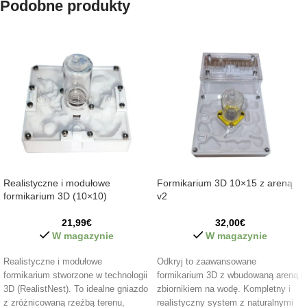
Podobne produkty
Realistyczne i modułowe
Formikarium 3D 10×15 z areną
formikarium 3D (10×10)
v2
21,99
€
32,00
€
W magazynie
W magazynie
Realistyczne i modułowe
Odkryj to zaawansowane
formikarium stworzone w technologii
formikarium 3D z wbudowaną areną i
3D (RealistNest). To idealne gniazdo
zbiornikiem na wodę. Kompletny i
z zróżnicowaną rzeźbą terenu,
realistyczny system z naturalnymi