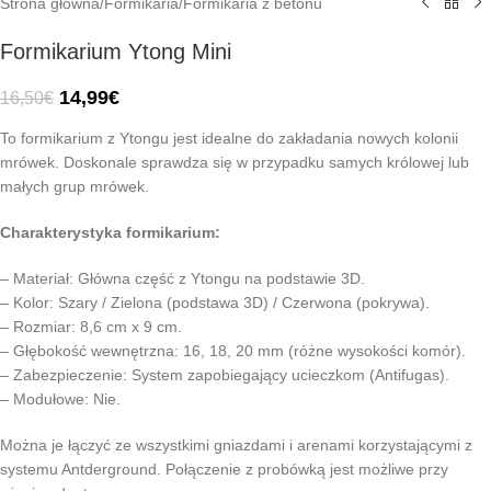
Strona główna
/
Formikaria
/
Formikaria z betonu
Formikarium Ytong Mini
14,99
€
16,50
€
To formikarium z Ytongu jest idealne do zakładania nowych kolonii
mrówek. Doskonale sprawdza się w przypadku samych królowej lub
małych grup mrówek.
Charakterystyka formikarium:
– Materiał: Główna część z Ytongu na podstawie 3D.
– Kolor: Szary / Zielona (podstawa 3D) / Czerwona (pokrywa).
– Rozmiar: 8,6 cm x 9 cm.
– Głębokość wewnętrzna: 16, 18, 20 mm (różne wysokości komór).
– Zabezpieczenie: System zapobiegający ucieczkom (Antifugas).
– Modułowe: Nie.
Można je łączyć ze wszystkimi gniazdami i arenami korzystającymi z
systemu Antderground. Połączenie z probówką jest możliwe przy