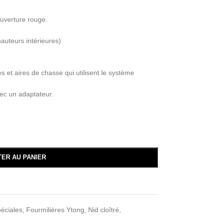
ouverture rouge.
auteurs intérieures)
es et aires de chasse qui utilisent le système
vec un adaptateur.
TER AU PANIER
péciales
,
Fourmilières Ytong
,
Nid cloîtré
,