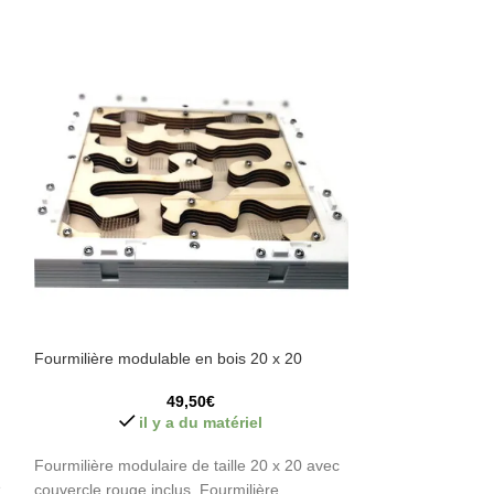
Fourmilière modulable en bois 20 x 20
SOLD
OUT
49,50
€
Fourmilière 3D m
il y a du matériel
Fourmilière modulaire de taille 20 x 20 avec
e
couvercle rouge inclus. Fourmilière