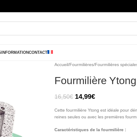
S
INFORMATION
CONTACT
Accueil
/
Fourmilières
/
Fourmilières spéciale
Fourmilière Ytong 
14,99
€
16,50
€
Cette fourmilière Ytong est idéale pour dé
reines seules ou avec les premières fourm
Caractéristiques de la fourmilière :