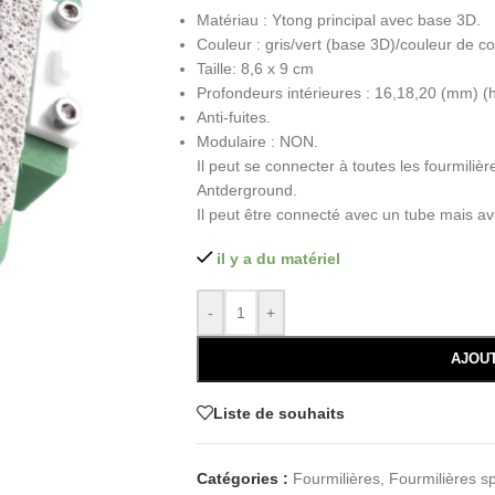
Matériau : Ytong principal avec base 3D.
Couleur : gris/vert (base 3D)/couleur de c
Taille: 8,6 x 9 cm
Profondeurs intérieures : 16,18,20 (mm) (h
Anti-fuites.
Modulaire : NON.
Il peut se connecter à toutes les fourmilièr
Antderground.
Il peut être connecté avec un tube mais a
il y a du matériel
-
+
AJOU
Liste de souhaits
Catégories :
Fourmilières
,
Fourmilières s