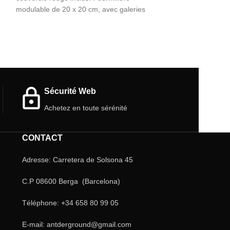
modulable de 20 x 20 cm, avec galeries
Nouvelle fourmil
10x10 avec systè
évaporation. (Inc
Sécurité Web
Achetez en toute sérénité
CONTACT
Adresse: Carretera de Solsona 45
C.P 08600 Berga (Barcelona)
Téléphone: +34 658 80 99 05
E-mail: antderground@gmail.com