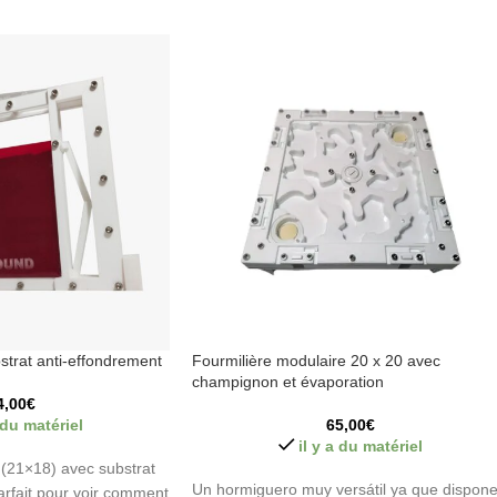
strat anti-effondrement
Fourmilière modulaire 20 x 20 avec
champignon et évaporation
4,00
€
a du matériel
65,00
€
il y a du matériel
e (21×18) avec substrat
Un hormiguero muy versátil ya que dispon
arfait pour voir comment