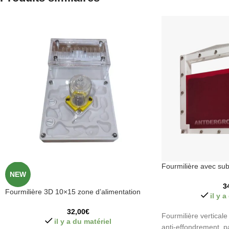
Fourmilière avec sub
NEW
3
Fourmilière 3D 10×15 zone d’alimentation
il y 
32,00
€
Fourmilière vertical
il y a du matériel
anti-effondrement, p