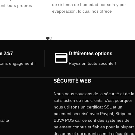
de sistema de humedad por seta y por
ent leurs propres
evaporación, lo cual nos ofrece
. Il comprend
e 24/7
Différentes options
ans engagement !
Payez en toute sécurité !
SÉCURITÉ WEB
Nous nous soucions de la sécurité et de la
satisfaction de nos clients, c’est pourquoi
nous utilisons un certificat SSL et un
paiement sécurisé avec Paypal, Stripe ou
ialité
BBVA POS car ce sont des systèmes de
s
paiement connus et fiables pour la plupart
des gens et qui garantissent la sécurité au