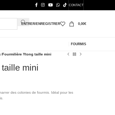
CONTACT
ENTRER/ENREGISTRER
0,00
€
FOURMIS
s
/
Fourmilière Ytong taille mini
taille mini
marrer des colonies de fourmis. Idéal pour les
is.