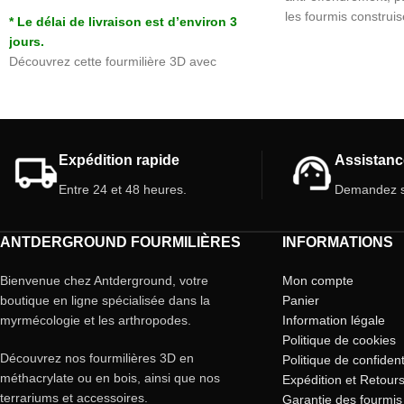
les fourmis construis
* Le délai de livraison est d’environ 3
chambres et galeries
jours.
Découvrez cette fourmilière 3D avec
butinage (Caisse de nourriture) et dépôt
liquide. une fourmilière complète et réaliste
avec des formes naturelles et avec
différentes hauteurs/niveaux. Testé avec
Expédition rapide
Assistanc
différentes espèces de fourmis pour trouver
la version la plus parfaite.
Entre 24 et 48 heures.
Demandez s
Caractéristiques de la fourmilière 3D:
Taille fourmilière : 10 cm x 15 cm
ANTDERGROUND FOURMILIÈRES
INFORMATIONS
Taille caisse de nourriture : 9 cm x 5 cm
Réservoir: 25 ml (Système Antclick)
Bienvenue chez Antderground, votre
Mon compte
Chambres/Galerie : Différentes hauteurs
boutique en ligne spécialisée dans la
Panier
Couleur: Blanc ou Jaune ou Rose
myrmécologie et les arthropodes.
Information légale
Couvercle : inclus Couleur rouge.
Politique de cookies
Portes intérieures : 3
Découvrez nos fourmilières 3D en
Politique de confident
méthacrylate ou en bois, ainsi que nos
Expédition et Retour
terrariums et accessoires.
Garantie des fourmis