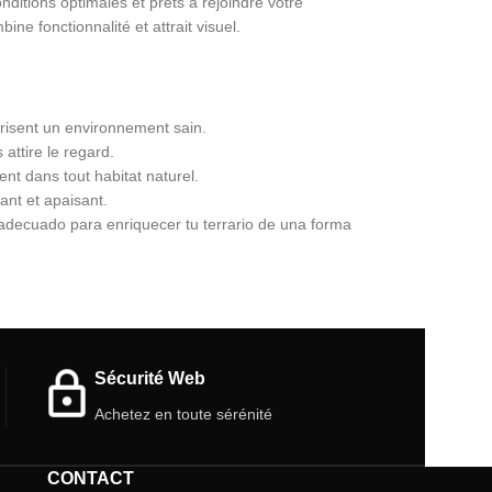
nditions optimales et prêts à rejoindre votre
ne fonctionnalité et attrait visuel.
risent un environnement sain.
attire le regard.
nt dans tout habitat naturel.
ant et apaisant.
 adecuado para enriquecer tu terrario de una forma
Sécurité Web
Achetez en toute sérénité
CONTACT