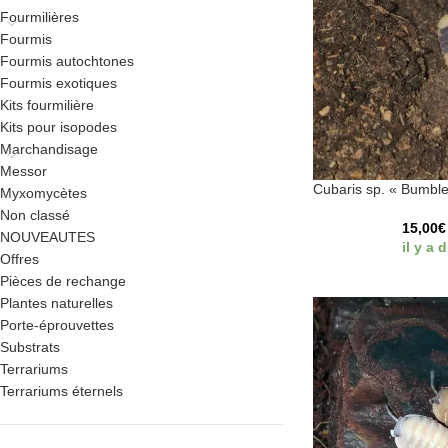
Fourmilières
Fourmis
Fourmis autochtones
Fourmis exotiques
Kits fourmilière
Kits pour isopodes
Marchandisage
Messor
Cubaris sp. « Bumbl
Myxomycètes
Non classé
15,00
€
NOUVEAUTES
il y a 
Offres
Pièces de rechange
Plantes naturelles
Porte-éprouvettes
Substrats
Terrariums
Terrariums éternels