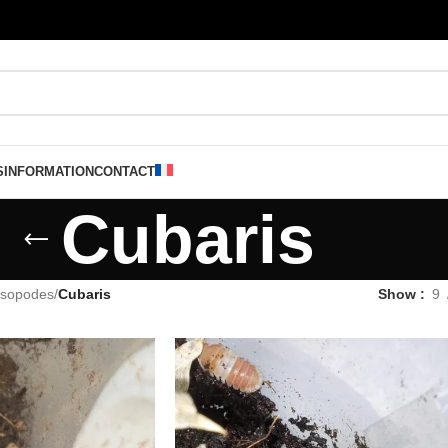
S
INFORMATION
CONTACT
Cubaris
Isopodes
/
Cubaris
Show
9