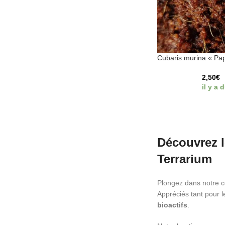
Cubaris murina « Pa
2,50
€
il y a 
Découvrez l
Terrarium
Plongez dans notre c
Appréciés tant pour l
bioactifs
.