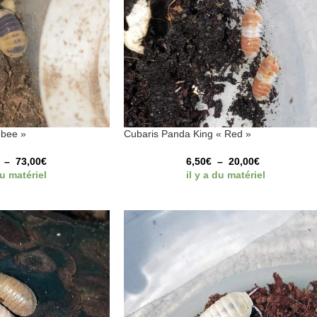
ebee »
Cubaris Panda King « Red »
–
73,00
€
6,50
€
–
20,00
€
du matériel
il y a du matériel