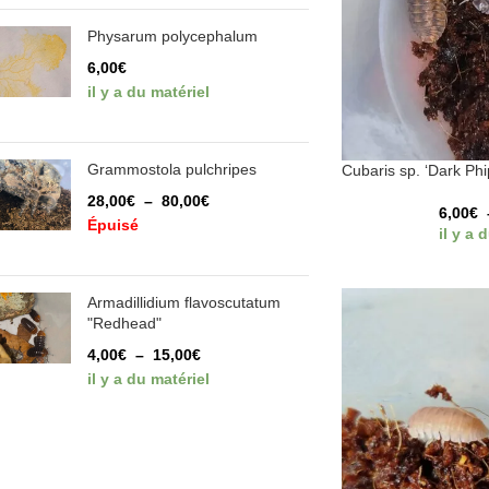
Physarum polycephalum
6,00
€
il y a du matériel
Grammostola pulchripes
Cubaris sp. ‘Dark Phi
28,00
€
–
80,00
€
6,00
€
Épuisé
il y a 
Armadillidium flavoscutatum
"Redhead"
4,00
€
–
15,00
€
il y a du matériel