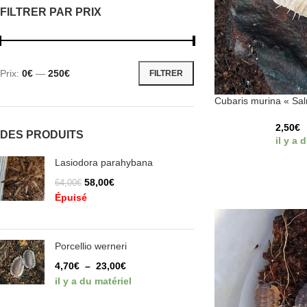
FILTRER PAR PRIX
Prix:
0€
—
250€
FILTRER
Cubaris murina « Sa
2,50
€
DES PRODUITS
il y a 
Lasiodora parahybana
58,00
€
64,00
€
Épuisé
Porcellio werneri
4,70
€
–
23,00
€
il y a du matériel