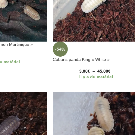
lmon Martinique »
-54%
Cubaris panda King « White »
du matériel
3,00
€
–
45,00
€
il y a du matériel