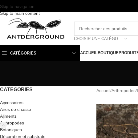
Skip to navigation
Skip to main content
CHOISIR UNE CATÉGORIE
ACCUEIL
BOUTIQUE
PRODUIT
CATÉGORIES
CATEGORIES
Accueil
/
Arthropodes
/
Accessoires
Aires de chasse
Aliments
Arthropodes
Botaniques
Décoration et substrats