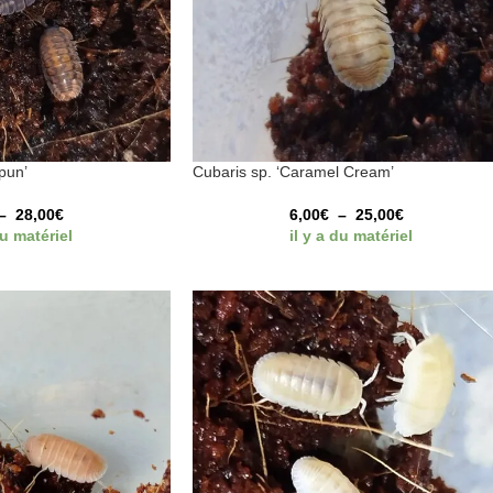
pun’
Cubaris sp. ‘Caramel Cream’
–
28,00
€
6,00
€
–
25,00
€
du matériel
il y a du matériel