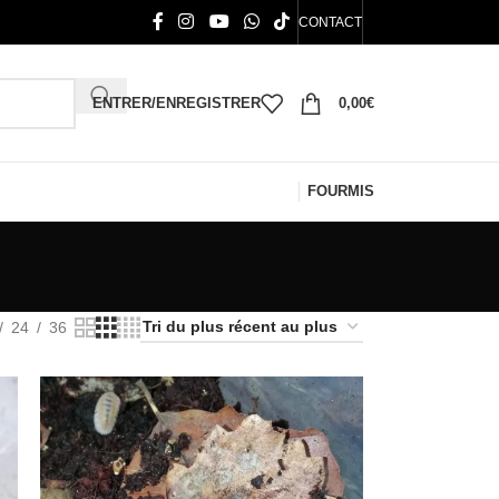
CONTACT
ENTRER/ENREGISTRER
0,00
€
FOURMIS
24
36