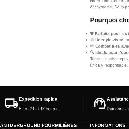
Notre boutique propo
écosystème. De la p
Pourquoi cho
🛡️
Parfaits pour les 
🎨
Un style visuel c
🌱
Compatibles avec
🔍
Idéals pour l’obs
Tanto si estás empez
única y responsable.
Expédition rapide
Assistanc
Entre 24 et 48 heures.
Demandez s
ANTDERGROUND FOURMILIÈRES
INFORMATIONS