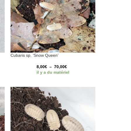
Cubaris sp. ‘Snow Queen’
8,00
€
–
70,00
€
il y a du matériel