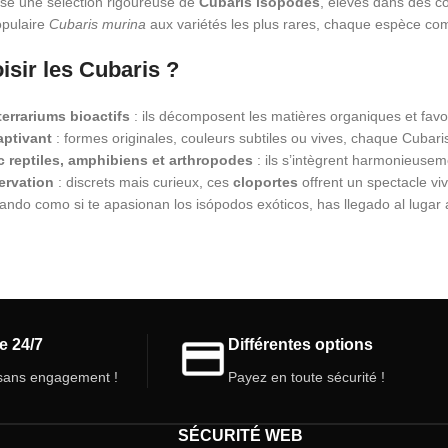
se une sélection rigoureuse de
Cubaris isopodes
, élevés dans des co
opulaire
Cubaris murina
aux variétés les plus rares, chaque espèce combi
isir les Cubaris ?
terrariums bioactifs
: ils décomposent les matières organiques et favo
aptivant
: formes originales, couleurs subtiles ou vives, chaque Cubaris 
 reptiles, amphibiens et arthropodes
: ils s’intègrent harmonieuseme
ervation
: discrets mais curieux, ces
cloportes
offrent un spectacle viv
ando como si te apasionan los isópodos exóticos, has llegado al lugar
e 24/7
Différentes options
ans engagement !
Payez en toute sécurité !
SÉCURITÉ WEB