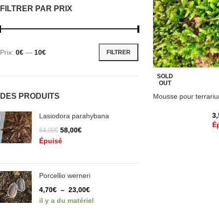
FILTRER PAR PRIX
Prix:
0€
—
10€
FILTRER
SOLD
OUT
DES PRODUITS
Mousse pour terrari
3
Lasiodora parahybana
É
58,00
€
64,00
€
Épuisé
Porcellio werneri
4,70
€
–
23,00
€
il y a du matériel