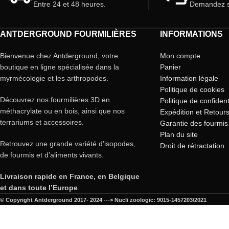
Entre 24 et 48 heures.
Demandez s
ANTDERGROUND FOURMILIÈRES
INFORMATIONS
Bienvenue chez Antderground, votre
Mon compte
boutique en ligne spécialisée dans la
Panier
myrmécologie et les arthropodes.
Information légale
Politique de cookies
Découvrez nos fourmilières 3D en
Politique de confident
méthacrylate ou en bois, ainsi que nos
Expédition et Retour
terrariums et accessoires.
Garantie des fourmis
Plan du site
Retrouvez une grande variété d’isopodes,
Droit de rétractation
de fourmis et d’aliments vivants.
Livraison rapide en France, en Belgique
et dans toute l’Europe
.
© Copyright Antderground 2017- 2024 ---> Nucli zoologic: 9015-1457203/2021