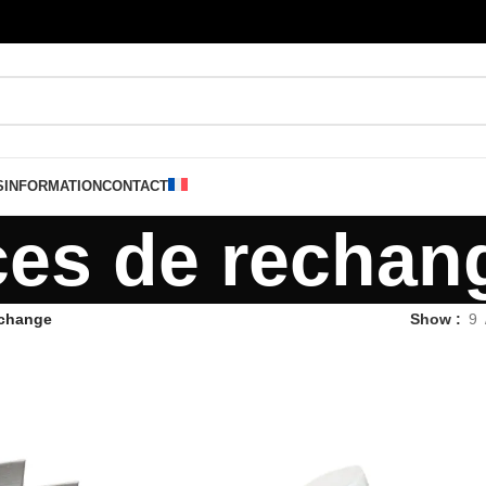
S
INFORMATION
CONTACT
ces de rechan
echange
Show
9