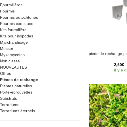
Fourmilières
Fourmis
Fourmis autochtones
Fourmis exotiques
Kits fourmilière
Kits pour isopodes
Marchandisage
Messor
pieds de rechange po
Myxomycètes
Non classé
2,50
€
NOUVEAUTES
il y a 
Offres
Pièces de rechange
Plantes naturelles
Porte-éprouvettes
Substrats
Terrariums
Terrariums éternels