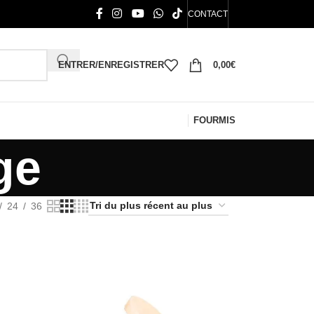
CONTACT
ENTRER/ENREGISTRER
0,00
€
FOURMIS
ge
24
36