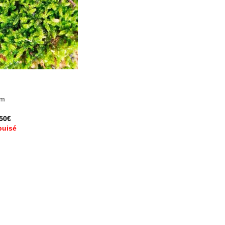
um
,50
€
puisé