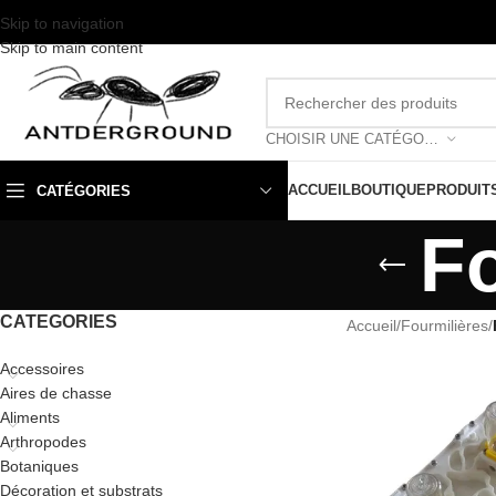
Skip to navigation
Skip to main content
CHOISIR UNE CATÉGORIE
ACCUEIL
BOUTIQUE
PRODUIT
CATÉGORIES
Fo
CATEGORIES
Accueil
/
Fourmilières
/
Accessoires
Aires de chasse
Aliments
Arthropodes
Botaniques
Décoration et substrats