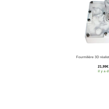
Fourmilière 3D réalis
21,99
€
il y a 