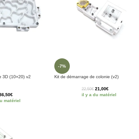
-7%
e 3D (10×20) v2
Kit de démarrage de colonie (v2)
21,00
€
22,50
€
36,50
€
il y a du matériel
du matériel