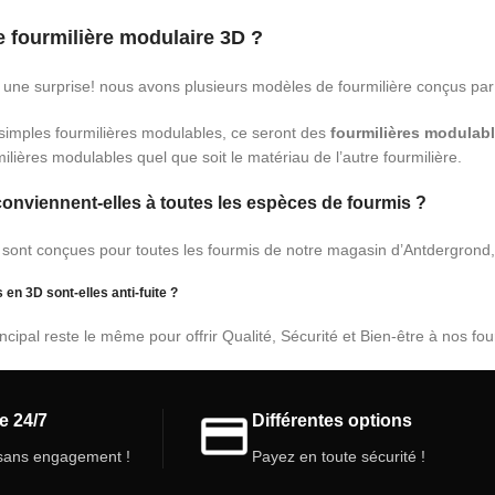
 fourmilière modulaire 3D ?
st une surprise! nous avons plusieurs modèles de fourmilière conçus pa
simples fourmilières modulables, ce seront des
fourmilières modulab
ilières modulables quel que soit le matériau de l’autre fourmilière.
conviennent-elles à toutes les espèces de fourmis ?
s sont conçues pour toutes les fourmis de notre magasin d’Antdergrond,
en 3D sont-elles anti-fuite ?
incipal reste le même pour offrir Qualité, Sécurité et Bien-être à nos fo
e 24/7
Différentes options
ans engagement !
Payez en toute sécurité !