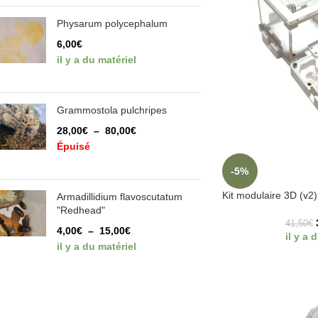
Physarum polycephalum
6,00
€
il y a du matériel
Grammostola pulchripes
28,00
€
–
80,00
€
Épuisé
-5%
Kit modulaire 3D (v2) 
Armadillidium flavoscutatum
"Redhead"
41,50
€
4,00
€
–
15,00
€
il y a 
il y a du matériel