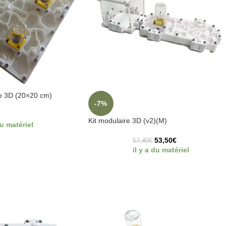
re 3D (20×20 cm)
-7%
Kit modulaire 3D (v2)(M)
du matériel
53,50
€
57,40
€
il y a du matériel