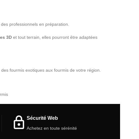
r des professionnels en préparation.
les 3D
et tout terrain, elles pourront être adaptées
 des fourmis exotiques aux fourmis de votre région.
urmis
Sécurité Web
Achetez en toute sérénité