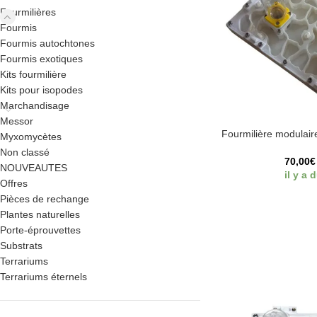
Fourmilières
Fourmis
Fourmis autochtones
Fourmis exotiques
Kits fourmilière
Kits pour isopodes
Marchandisage
Messor
Fourmilière modulai
Myxomycètes
Non classé
70,00
€
NOUVEAUTES
il y a 
Offres
Pièces de rechange
Plantes naturelles
Porte-éprouvettes
Substrats
Terrariums
Terrariums éternels