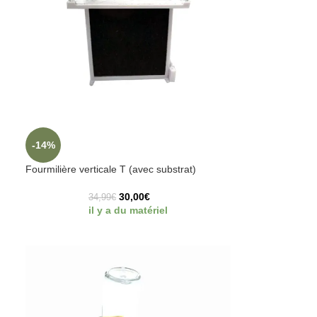
-14%
Fourmilière verticale T (avec substrat)
30,00
€
34,99
€
il y a du matériel