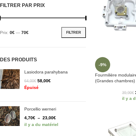
FILTRER PAR PRIX
Prix:
0€
—
70€
FILTRER
DES PRODUITS
-9%
Lasiodora parahybana
Fourmilière modulair
58,00
€
(Grandes chambres)
64,00
€
Épuisé
39,90
€
il y a 
Porcellio werneri
4,70
€
–
23,00
€
il y a du matériel