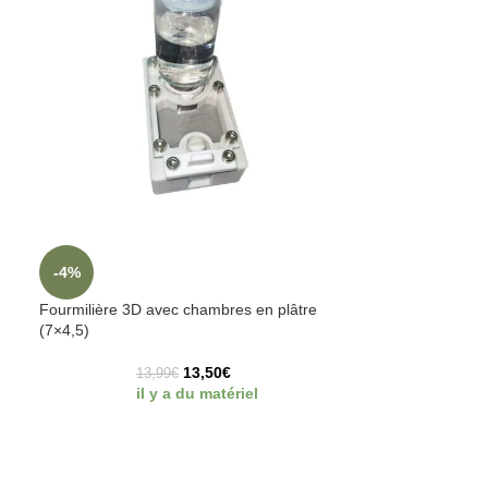
-4%
Fourmilière 3D avec chambres en plâtre
(7×4,5)
13,50
€
13,99
€
il y a du matériel