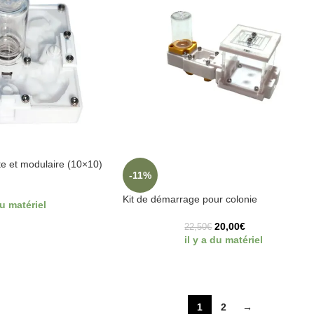
te et modulaire (10×10)
-11%
Kit de démarrage pour colonie
du matériel
20,00
€
22,50
€
il y a du matériel
1
2
→