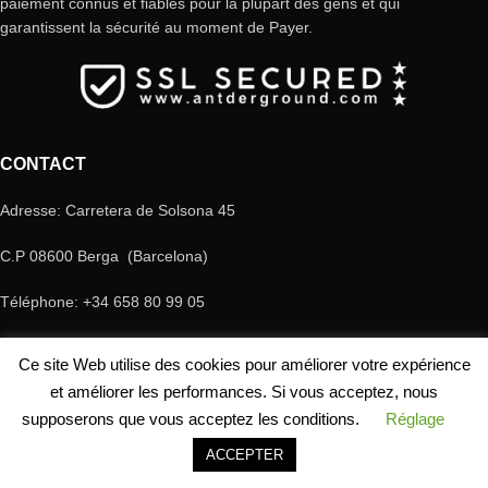
paiement connus et fiables pour la plupart des gens et qui
garantissent la sécurité au moment de Payer.
CONTACT
Adresse: Carretera de Solsona 45
C.P 08600 Berga (Barcelona)
Téléphone: +34 658 80 99 05
E-mail: antderground@gmail.com
Ce site Web utilise des cookies pour améliorer votre expérience
© Copyright Antderground 2017- 2024 ---> Nucli zoologic: 9015-1457203/2021
et améliorer les performances. Si vous acceptez, nous
supposerons que vous acceptez les conditions.
Réglage
ACCEPTER
outique
Filtres
Mon compte
Panier
Contacto