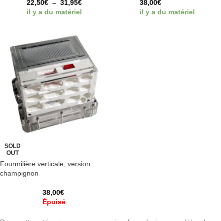
22,50
€
–
31,95
€
38,00
€
il y a du matériel
il y a du matériel
SOLD
OUT
Fourmilière verticale, version
champignon
38,00
€
Épuisé