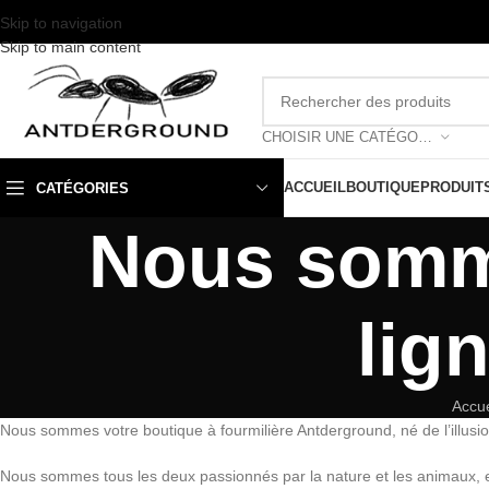
Skip to navigation
Skip to main content
CHOISIR UNE CATÉGORIE
ACCUEIL
BOUTIQUE
PRODUIT
CATÉGORIES
Nous somme
lig
Accue
Nous sommes votre boutique à fourmilière Antderground, né de l’illusio
Nous sommes tous les deux passionnés par la nature et les animaux, et