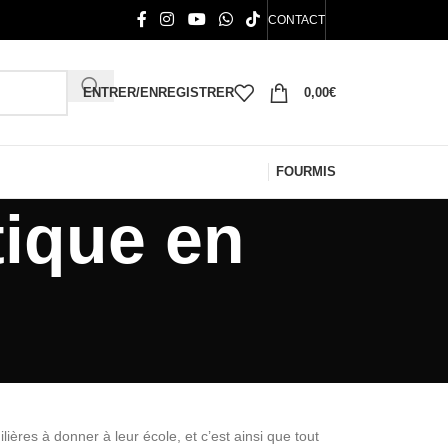
CONTACT
ENTRER/ENREGISTRER
0,00
€
FOURMIS
ique en
ières à donner à leur école, et c’est ainsi que tout