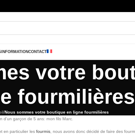
S
INFORMATION
CONTACT
s votre bout
ne fourmilières
il
/
Nous sommes votre boutique en ligne fourmilières
n d’un garçon de 5 ans: mon fils Marc.
 en particulier les
fourmis
, nous avons donc décidé de faire des fourmil