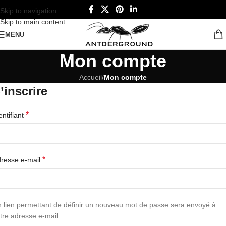
Skip to navigation
Skip to main content
MENU
Mon compte
Accueil
/
Mon compte
’inscrire
*
entifiant
*
resse e-mail
 lien permettant de définir un nouveau mot de passe sera envoyé à
tre adresse e-mail.