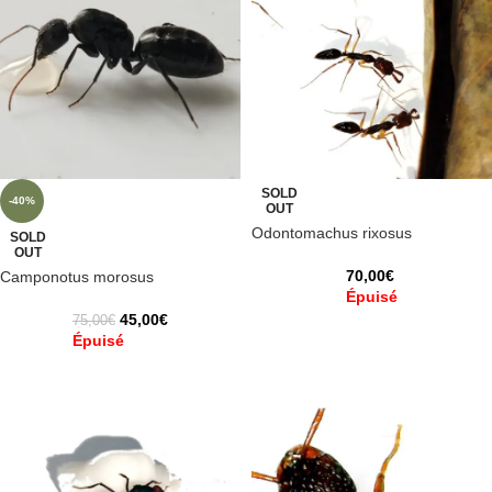
SOLD
-40%
OUT
Odontomachus rixosus
SOLD
OUT
70,00
€
Camponotus morosus
Épuisé
45,00
€
75,00
€
Épuisé