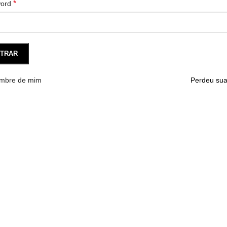
*
word
TRAR
mbre de mim
Perdeu su