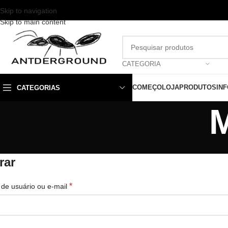
Skip to navigation
Skip to main content
CATEGORIA
COMEÇO
LOJA
PRODUTOS
IN
CATEGORIAS
M
rar
*
de usuário ou e-mail