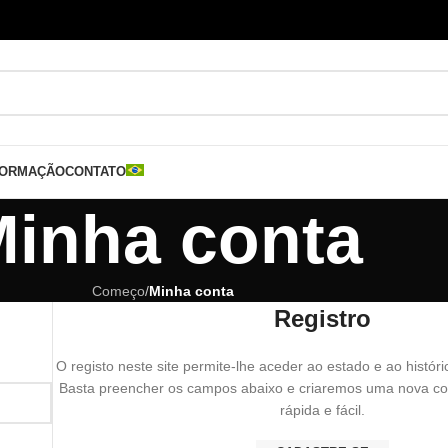
FORMAÇÃO
CONTATO
inha conta
Começo
/
Minha conta
Registro
O registo neste site permite-lhe aceder ao estado e ao histó
Basta preencher os campos abaixo e criaremos uma nova co
rápida e fácil.