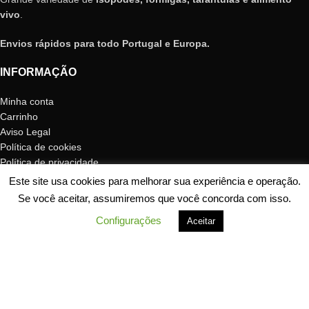
vivo
.
Envios rápidos para todo Portugal e Europa.
INFORMAÇÃO
Minha conta
Carrinho
Aviso Legal
Política de cookies
Política de privacidade
Envio e devoluções
Este site usa cookies para melhorar sua experiência e operação.
Garantia de formigas
Se você aceitar, assumiremos que você concorda com isso.
Direito de arrependimento
Configurações
Aceitar
Shop
Filters
Minha conta
Cart
Contacto
SEGURANÇA DO SITE
Preocupamo-nos com a segurança e satisfação dos nossos clientes,
por isso utilizamos um certificado web SSL e pagamento seguro com
Paypal, Stripe ou BBVA POS pois são sistemas de pagamento