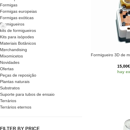
Formigas
Formigas europeias
Formigas exóticas
Formigueiros
kits de formigueiros
Kits para isópodes
Materiais Botânicos
Merchandising
Formigueiro 3D de m
Mixomicetos
Novidades
15,00
Ofertas
hay ex
Peças de reposição
Plantas naturais
Substratos
Suporte para tubos de ensaio
Terrários
Terrários eternos
FILTER BY PRICE