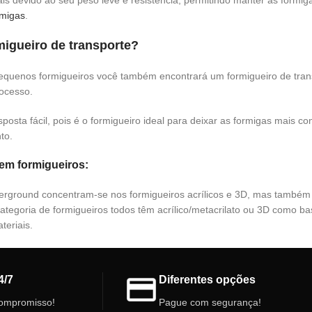
ais devido ao seu peso leve e resistência, permitindo manter as formi
rmigas
.
migueiro de transporte?
equenos formigueiros você também encontrará um formigueiro de transp
ocesso.
sta fácil, pois é o formigueiro ideal para deixar as formigas mais co
to.
​em formigueiros:
erground concentram-se nos formigueiros acrílicos e 3D, mas também t
ategoria de formigueiros todos têm acrílico/metacrilato ou 3D como bas
teriais.
4/7
Diferentes opções
ompromisso!
Pague com segurança!