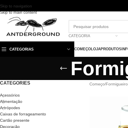
Skip to navigation
Skip to main content
CATEGORIA
COMEÇO
LOJA
PRODUTOS
IN
CATEGORIAS
Formi
CATEGORIES
Começo
/
Formigueiro
Acessórios
Alimentação
Artrópodes
Caixas de forrageamento
Cartão presente
Decoração