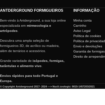
ANTDERGROUND FORMIGUEIROS
INFORMAÇÃO
Bem-vindo à Antderground, a sua loja online
Minha conta
especializada em
mirmecologia e
Carrinho
artrópodes
.
Aviso Legal
Política de cookies
Descubra uma ampla seleção de
Política de privacida
formigueiros 3D, de acrílico ou madeira,
Envio e devoluções
além de terrários e acessórios.
Garantia de formigas
Direito de arrependi
Grande variedade de
isópodes, formigas,
tarântulas e alimento vivo
.
Envios rápidos para todo Portugal e
Europa.
© Copyright Antderground 2017- 2024 ---> Nucli zoologic: 9015-1457203/2021