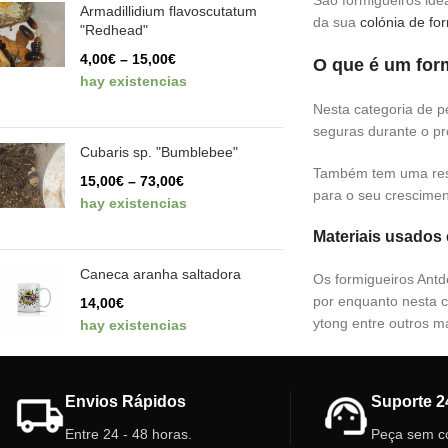
São formigueiros ide
Armadillidium flavoscutatum
da sua
colónia de fo
"Redhead"
4,00
€
–
15,00
€
O que é um for
hay existencias
Nesta categoria de p
seguras durante o pr
Cubaris sp. "Bumblebee"
Também tem uma respo
15,00
€
–
73,00
€
para o seu crescimen
hay existencias
Materiais usados ​
Caneca aranha saltadora
Os formigueiros Antd
por enquanto nesta c
14,00
€
ytong entre outros ma
hay existencias
Envios Rápidos
Suporte 2
Entre 24 - 48 horas.
Peça sem c