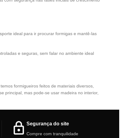
gas com segurança nas fases iniciais de crescimento
orte ideal para ir procurar formigas e mantê-las
ntroladas e seguras, sem falar no ambiente ideal
emos formigueiros feitos de materiais diversos,
e principal, mas pode-se usar madeira no interior,
Segurança do site
Compre com tranquilidade