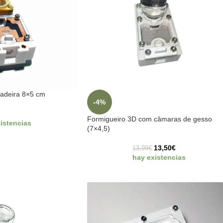
adeira 8×5 cm
-4%
€
Formigueiro 3D com câmaras de gesso
istencias
(7×4,5)
13,50
€
13,99
€
hay existencias