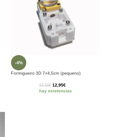
-4%
Formigueiro 3D 7×4,5cm (pequeno)
12,95
€
13,50
€
hay existencias