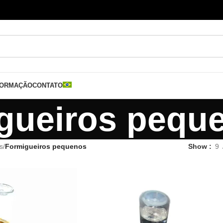
FORMAÇÃO
CONTATO
gueiros pequ
s
/
Formigueiros pequenos
Show
9