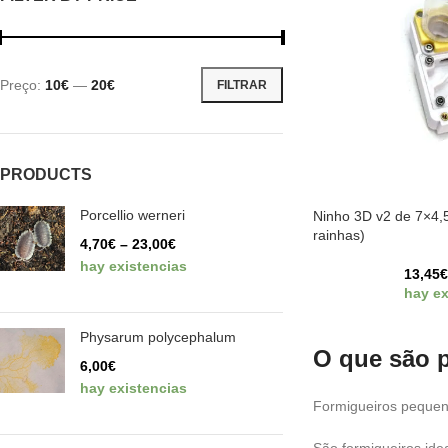
Preço:
10€
—
20€
FILTRAR
PRODUCTS
Porcellio werneri
Ninho 3D v2 de 7×4,5
rainhas)
4,70
€
–
23,00
€
hay existencias
13,45
hay ex
Physarum polycephalum
O que são p
6,00
€
hay existencias
Formigueiros pequeno