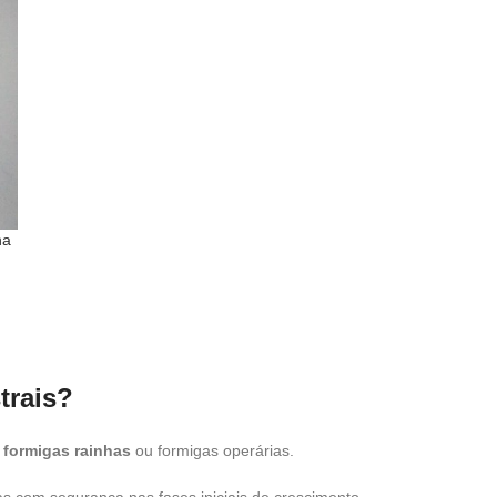
ha
trais?
m
formigas rainhas
ou formigas operárias.