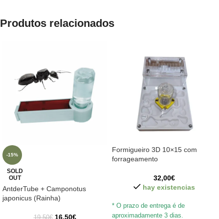
Produtos relacionados
Formigueiro 3D 10×15 com
-15%
forrageamento
SOLD
32,00
€
OUT
hay existencias
AntderTube + Camponotus
japonicus (Rainha)
* O prazo de entrega é de
aproximadamente 3 dias.
16,50
€
19,50
€