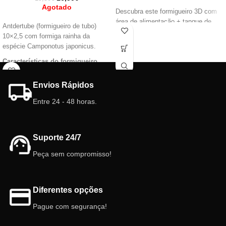
Agotado
Descubra este formigueiro 3D com
área de alimentação + tanque de
Antdertube (formigueiro de tubo)
água, um formigueiro completo e
10×2,5 com formiga rainha da
realista com formas naturais e com
espécie Camponotus japonicus.
diferentes alturas/níveis. Testado
Características do formigueiro
com diferentes espécies de formigas
tubular:
para encontrar a versão mais
Tamanho: 10cm x 2,5cm
perfeita.
Envios Rápidos
Depósito: 10 ml (novo sistema de
Características Formigueiro 3D
Entre 24 - 48 horas.
conexão fácil).
com forrageamento:
Câmaras/galeria: Diferentes alturas.
Tamanho do formigueiro: 10 cm x 15
Cor: branca.
cm
Tampa: Vermelho incluído.
Suporte 24/7
Tamanho da área de forrageamento:
Rolha: sim.
9 cm x 5 cm
Peça sem compromisso!
Depósito: 25 ml (Sistema Antclick)
Câmaras/Galerias: Diferentes níveis
Cor: branco, amarelo, rosa
Tampa: Vermelho incluído.
Diferentes opções
Portas internas: 3
Pague com segurança!