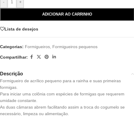
-
+
ADICIONAR AO CARRINHO
Lista de desejos
Categorias:
Formigueiros
,
Formigueiros pequenos
Compartilhar:
Descrição
Formigueiro de acrílico pequeno para a rainha e suas primeiras
formigas.
Para iniciar uma colônia com espécies de formigas que requerem
umidade constante.
As duas câmaras abrem facilitando assim a troca do cogumelo se
necessário, limpeza ou alimentação.