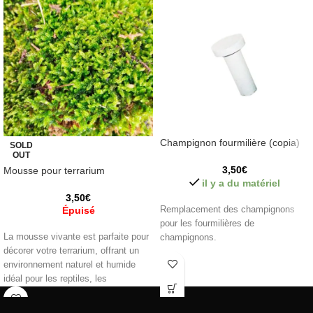
Champignon fourmilière (copia)
SOLD
OUT
3,50
€
Mousse pour terrarium
il y a du matériel
3,50
€
Épuisé
Remplacement des champignons
pour les fourmilières de
La mousse vivante est parfaite pour
champignons.
décorer votre terrarium, offrant un
environnement naturel et humide
idéal pour les reptiles, les
amphibiens, les arthropodes comme
les fourmis et les isopodes parmi de