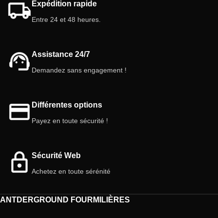
Expédition rapide
nombreux autres insectes. Il est
durable, facile à utiliser et favorise la
Entre 24 et 48 heures.
ponte et est également parfait pour
réaliser des jardins (éternels) ou des
terrariums bioactifs. Gardez vos
Assistance 24/7
animaux de compagnie à l'aise et
votre maison belle avec cet
Demandez sans engagement !
accessoire naturel.
Différentes options
Payez en toute sécurité !
Sécurité Web
Achetez en toute sérénité
ANTDERGROUND FOURMILIÈRES