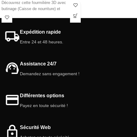
Découvrez cette fourmilière 3D avec
connexions et possède une partie de
butinage (Caisse de nourriture) et
séparation intérieure qui ne se ferme
dépôt liquide. une fourmilière
pas, facilitant l'expansion. Il
complète et réaliste avec des
comprend une grappe avec une
formes naturelles et avec différentes
connexion facile et le nid est
Expédition rapide
hauteurs/niveaux. Testé avec
fabriqué en matériau PLA, qui offre
différentes espèces de fourmis pour
de meilleures finitions et la même
Entre 24 et 48 heures.
trouver la version la plus parfaite.
résistance.
Caractéristiques de la fourmilière
Caractéristiques de la fourmilière :
3D:
Assistance 24/7
Taille: 7 cm x 4,5 cm
Taille fourmilière : 10 cm x 15 cm
Réservoir : 20 ml (nouveau système)
Taille caisse de nourriture : 9 cm x 5
Demandez sans engagement !
Couleur: Blanc
cm
Couvercle : Inclus, rouge
Réservoir: 25 ml (Système Antclick)
Porte : Tournante avec système de
Chambres/Galerie : Différentes
sécurité
Différentes options
hauteurs
Couleur: Blanc ou Jaune ou Rose
Payez en toute sécurité !
Couvercle : inclus Couleur rouge.
Portes intérieures : 3
Sécurité Web