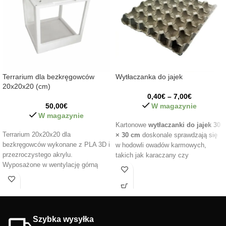
Terrarium dla bezkręgowców
Wytłaczanka do jajek
20x20x20 (cm)
0,40
€
–
7,00
€
50,00
€
W magazynie
W magazynie
Kartonowe
wytłaczanki do jajek 30
Terrarium 20x20x20 dla
× 30 cm
doskonale sprawdzają się
bezkręgowców wykonane z PLA 3D i
w hodowli owadów karmowych,
przezroczystego akrylu.
takich jak karaczany czy
Wyposażone w wentylację górną
świerszcze. Zapewniają owadom
zabezpieczoną przed ucieczką oraz
liczne kryjówki, poprawiają
oświetlenie LED. Idealne dla
wentylację oraz pomagają utrzymać
ptaszników, izopodów, skorpionów,
bardziej naturalne i zdrowe
modliszek i mrówek. Wytrzymałe,
środowisko w pojemnikach
praktyczne i funkcjonalne.
hodowlanych. Dodatkowo są lekkie,
Szybka wysyłka