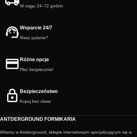
praktyczne w użyciu oraz łatwe do
W ciągu 24–72 godzin
układania i wymiany podczas
czyszczenia hodowli. Wykonane z
kartonu, stanowią ekologiczne i
biodegradowalne rozwiązanie, które
Wsparcie 24/7
sprzyja bardziej zrównoważonym
praktykom w hodowli żywego
Masz pytanie?
pokarmu.
Rozmiar:
30 × 30 cm
Materiał:
karton
Różne opcje
Płać bezpiecznie!
Bezpieczeństwo
Kupuj bez obaw
ANTDERGROUND FORMIKARIA
Witamy w Antderground, sklepie internetowym specjalizującym się w