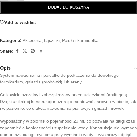
DODAJ DO KOSZYKA
Add to wishlist
Kategoria:
Akcesoria
,
Łączniki
,
Poidła i karmidełka
Share:
Opis
System nawadniania i poidełko do podłączenia do dowolnego
formikarium, gniazda (probówki) lub areny.
Całkowicie szczelny i zabezpieczony przed ucieczkami (antifugas).
Dzięki unikalnej konstrukcji można go montować zarówno w pionie, jak
i w poziomie, co ułatwia nawadnianie pionowych gniazd mrówek.
Wyposażony w zbiornik o pojemności 20 ml, co pozwala na długi czas
zapomnieć o konieczności uzupełniania wody. Konstrukcja nie wymaga
demontażu całego systemu przy wymianie wody – wystarczy odpiąć