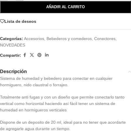
AÑADIR AL CARRITO
Lista de deseos
Categorías:
Accesorios
,
Bebederos y comederos
,
Conectores
,
NOVEDADES
Compartir:
Descripción
Sistema de humedad y bebedero para conectar en cualquier
hormiguero, nido claustral o forrajeo.
Totalmente anti fugas y con un diseño que permite conectarlo tanto
vertical como horizontal haciendo así fácil tener un sistema de
humedad en hormigueros verticales
Dispone de un deposito de 20 ml, ideal para no tener que acordarte
de agregarle agua durante un tiempo.