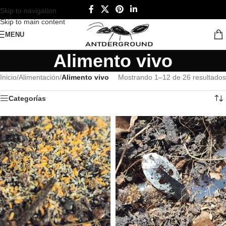
Skip to navigation
Skip to main content
MENU
Alimento vivo
Inicio
/
Alimentación
/
Alimento vivo
Mostrando 1–12 de 26 resultados
Categorías