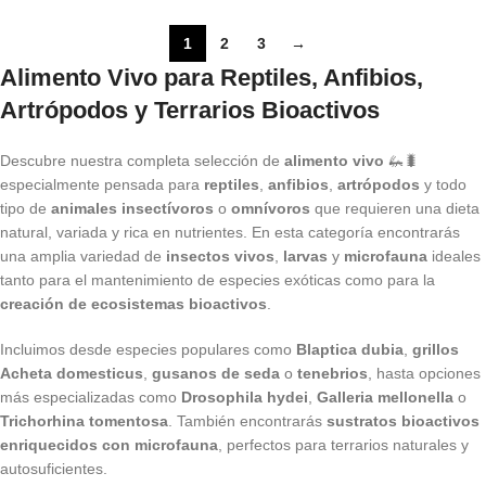
1
2
3
→
Alimento Vivo para Reptiles, Anfibios,
Artrópodos y Terrarios Bioactivos
Descubre nuestra completa selección de
alimento vivo
🦗🐛
especialmente pensada para
reptiles
,
anfibios
,
artrópodos
y todo
tipo de
animales insectívoros
o
omnívoros
que requieren una dieta
natural, variada y rica en nutrientes. En esta categoría encontrarás
una amplia variedad de
insectos vivos
,
larvas
y
microfauna
ideales
tanto para el mantenimiento de especies exóticas como para la
creación de ecosistemas bioactivos
.
Incluimos desde especies populares como
Blaptica dubia
,
grillos
Acheta domesticus
,
gusanos de seda
o
tenebrios
, hasta opciones
más especializadas como
Drosophila hydei
,
Galleria mellonella
o
Trichorhina tomentosa
. También encontrarás
sustratos bioactivos
enriquecidos con microfauna
, perfectos para terrarios naturales y
autosuficientes.