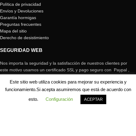
Política de privacidad
Envíos y Devoluciones
Garantía hormigas
Preguntas frecuentes
Mapa del sitio
Derecho de desistimiento
SEGURIDAD WEB
Nos importa la seguridad y la satisfacción de nuestros clientes por
este motivo usamos un certificado SSL y pago seguro con Paypal ,
Stripe o TPV BBVA ya que son sistemas de pago conocidos y fiables
Este sitio web utiliza cookies para mejorar su experiencia y
para la mayoría de la gente y que garantizan una seguridad al
funcionamiento.Si acepta asumiremos que está de acuerdo con
momento de realizar el pago.
esto.
Configuración
ACEPTAR
Tienda
Filtros
Mi cuenta
Carrito
Contacto
CONTACTO