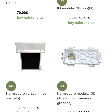
-7%
(20×20)
Kit modular 3D (v2)(M)
70,00
€
hay existencias
53,50
€
57,40
€
hay existencias
-14%
-9%
Hormiguero vertical T (con
Hormiguero modular 3D
sustrato)
(10×20) v2 (Cámaras
grandes)
30,00
€
34,99
€