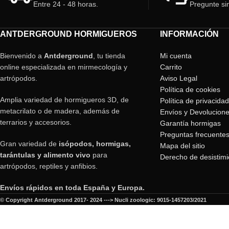
Entre 24 - 48 horas.
Pregunte si
ANTDERGROUND HORMIGUEROS
INFORMACIÓN
Bienvenido a
Antderground
, tu tienda
Mi cuenta
online especializada en mirmecología y
Carrito
artrópodos.
Aviso Legal
Política de cookies
Amplia variedad de hormigueros 3D, de
Política de privacidad
metacrilato o de madera, además de
Envíos y Devolucion
terrarios y accesorios.
Garantía hormigas
Preguntas frecuente
Gran variedad de
isópodos, hormigas,
Mapa del sitio
tarántulas y alimento vivo
para
Derecho de desistimi
artrópodos, reptiles y anfibios.
Envíos rápidos en toda España y Europa.
© Copyright Antderground 2017- 2024 ---> Nucli zoologic: 9015-1457203/2021