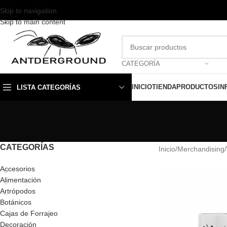
Skip to navigation
Skip to main content
CATEGORÍA
INICIO
TIENDA
PRODUCTOS
IN
LISTA CATEGORÍAS
CATEGORÍAS
Inicio
/
Merchandising
/
Accesorios
Alimentación
Artrópodos
Botánicos
Cajas de Forrajeo
Decoración