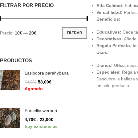
FILTRAR POR PRECIO
Alta Calidad:
Fabrica
Versatilidad:
Perfecta
Beneficios:
Educativas:
Cada taz
Precio:
10€
—
20€
FILTRAR
Decorativas:
Añade u
Regalo Perfecto:
Ide
Usos:
PRODUCTOS
Diarios:
Utiliza nues
Especiales:
Regala u
Lasiodora parahybana
Descubre la belleza 
58,00
€
64,00
€
un solo producto.
Agotado
Porcellio werneri
4,70
€
-
23,00
€
hay existencias