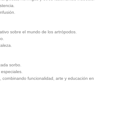
stencia.
infusión.
tivo sobre el mundo de los artrópodos.
io.
raleza.
 cada sorbo.
 especiales.
o, combinando funcionalidad, arte y educación en