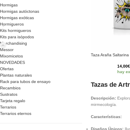
Hormigas
Hormigas autóctonas
Hormigas exóticas
Hormigueros
Kits hormigueros
Kits para isópodos
Merchandising
Messor
Taza Araña Saltarina
Mixomicetos
NOVEDADES
14,00
Ofertas
hay ex
Plantas naturales
Rack para tubos de ensayo
Tazas de Art
Recambios
Sustratos
Descripción:
Explora
Tarjeta regalo
mirmecología.
Terrarios
Terrarios eternos
Características:
Diseños Únicos:
Ilu