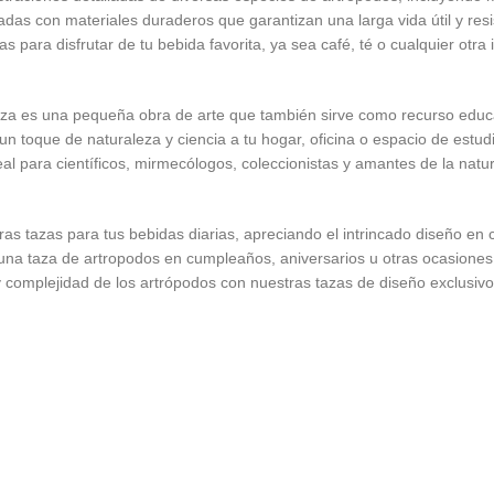
das con materiales duraderos que garantizan una larga vida útil y resi
s para disfrutar de tu bebida favorita, ya sea café, té o cualquier otra 
a es una pequeña obra de arte que también sirve como recurso educa
n toque de naturaleza y ciencia a tu hogar, oficina o espacio de estud
al para científicos, mirmecólogos, coleccionistas y amantes de la natu
tras tazas para tus bebidas diarias, apreciando el intrincado diseño en
na taza de artropodos en cumpleaños, aniversarios u otras ocasiones
y complejidad de los artrópodos con nuestras tazas de diseño exclusiv