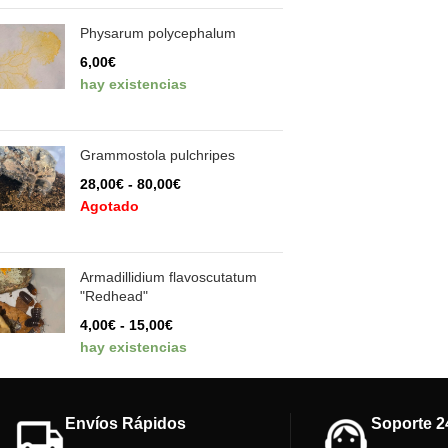
Physarum polycephalum
6,00
€
hay existencias
Grammostola pulchripes
28,00
€
-
80,00
€
Agotado
Armadillidium flavoscutatum
"Redhead"
4,00
€
-
15,00
€
hay existencias
Envíos Rápidos
Soporte 2