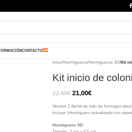
FORMACIÓN
CONTACTO
Inicio
/
Hormigueros
/
Hormigueros 3D
/
Kit in
Kit inicio de colon
21,00
€
22,50
€
Versión 2 del kit de nido de hormigas idea
Incluye (Hormiguero actualizado con separ
Hormiguero 3D:
Tamaño: 7 cm x 4,5 cm.