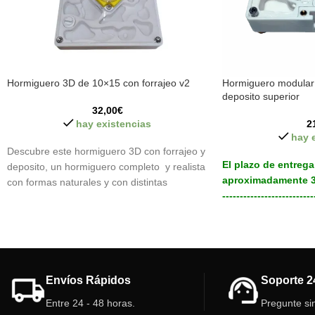
Hormiguero 3D de 10×15 con forrajeo v2
Hormiguero modular
deposito superior
32,00
€
hay existencias
2
hay 
Descubre este hormiguero 3D con forrajeo y
El plazo de entrega
deposito, un hormiguero completo y realista
aproximadamente 3
con formas naturales y con distintas
--------------------------
alturas/niveles. Testeado con distintas
Hormiguero modular 
especies de hormigas para buscar la versión
la parte superior, pe
mas perfecta.
ampliar con mas hor
Características Hormiguero 3D con
forrajeo. Las galería
forrajeo:
tienen distintas altur
Envíos Rápidos
Soporte 2
Tamaño hormiguero: 10 cm x 15 cm
Características de
Tamaño Forrajeo: 9 cm x 5 cm
Entre 24 - 48 horas.
Pregunte si
3D:
Deposito: 25 ml (Sistema Antclick)