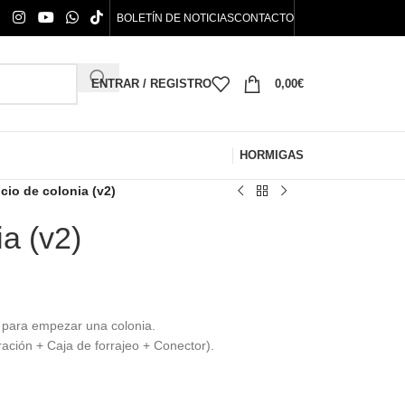
BOLETÍN DE NOTICIAS
CONTACTO
ENTRAR / REGISTRO
0,00
€
HORMIGAS
icio de colonia (v2)
ia (v2)
l para empezar una colonia.
ación + Caja de forrajeo + Conector).