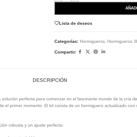
AÑAD
Lista de deseos
Categorías:
Hormigueros
,
Hormigueros 3
Compartir:
DESCRIPCIÓN
 la solución perfecta para comenzar en el fascinante mundo de la cría d
e el primer momento. El kit consta de un hormiguero actualizado con s
ón robusta y un ajuste perfecto.