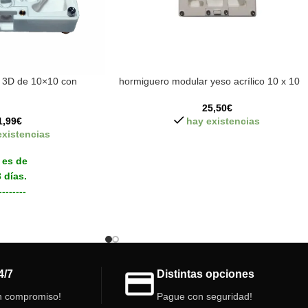
 3D de 10×10 con
hormiguero modular yeso acrílico 10 x 10
25,50
€
1,99
€
hay existencias
existencias
 es de
 días.
--------
3D con un deposito en
rmite la conexión y
migueros o cajas de
s y cámaras interior
as.
4/7
Distintas opciones
l hormiguero modular
n compromiso!
Pague con seguridad!