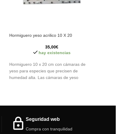
Hormiguero yeso acrilico 10 X 20
Hormiguero modul
35,00
€
hay existencias
h
Hormiguero 10 x 20 cm con cámaras de
Hormiguero perfe
yeso para especies que precisen de
precisen de un n
humedad alta. Las cámaras de yeso
para combinar co
Seguridad web
Compra con tranquilidad